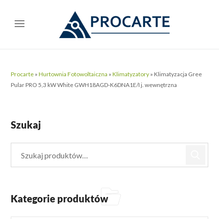
Procarte
»
Hurtownia Fotowoltaiczna
»
Klimatyzatory
»
Klimatyzacja Gree
Pular PRO 5,3 kW White GWH18AGD-K6DNA1E/I j. wewnętrzna
Szukaj
Kategorie produktów