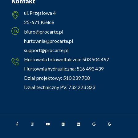
Kontakt
ul. Przęsłowa 4
25-671 Kielce
biuro@procarte.pl
hurtownia@procarte.pl
support@procarte.pl
Hurtownia fotowoltaiczna:
503 504 497
Hurtownia hydrauliczna:
516 493 439
Dział projektowy:
510 239 708
Dział techniczny PV:
732 223 323