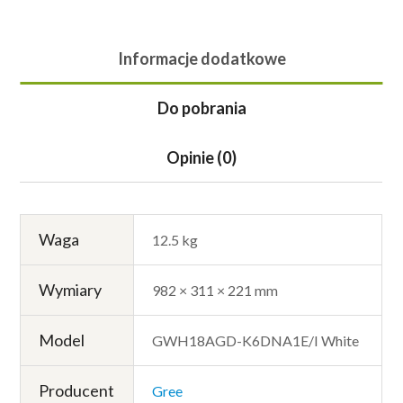
Informacje dodatkowe
Do pobrania
Opinie (0)
Waga
12.5 kg
Wymiary
982 × 311 × 221 mm
Model
GWH18AGD-K6DNA1E/I White
Producent
Gree