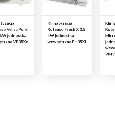
tyzacja
Klimatyzacja
Klim
nso Versu Pure
Rotenso Fresh X 3,5
Rote
 kW jednostka
kW jednostka
Mirr
ętrzna VP35Xo
wewnętrzna FH35Xi
jedn
wewn
VM35