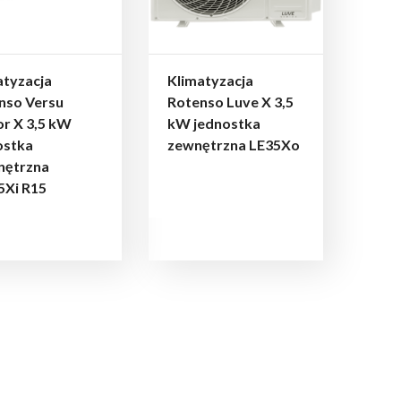
atyzacja
Klimatyzacja
nso Versu
Rotenso Luve X 3,5
or X 3,5 kW
kW jednostka
ostka
zewnętrzna LE35Xo
ętrzna
Xi R15