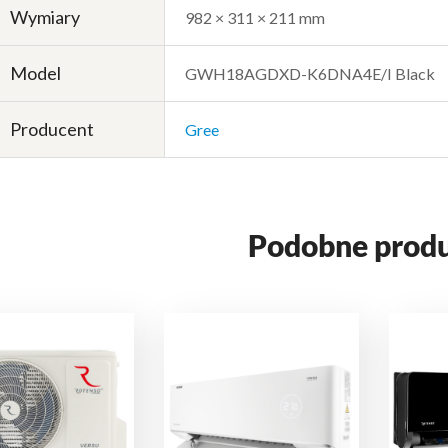
Wymiary
982 × 311 × 211 mm
Model
GWH18AGDXD-K6DNA4E/I Black
Producent
Gree
Podobne prod