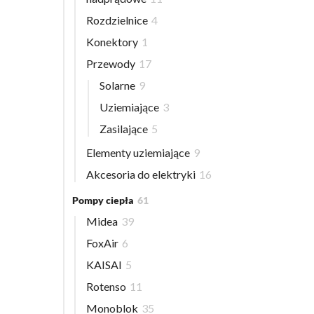
Rozdzielnice
4
Konektory
1
Przewody
17
Solarne
9
Uziemiające
3
Zasilające
5
Elementy uziemiające
9
Akcesoria do elektryki
16
Pompy ciepła
61
Midea
39
FoxAir
6
KAISAI
5
Rotenso
11
Monoblok
35