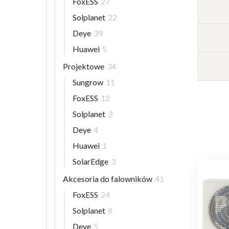
FoxESS
27
Solplanet
22
Deye
39
Huawei
5
Projektowe
34
Sungrow
11
FoxESS
12
Solplanet
3
Deye
4
Huawei
1
SolarEdge
3
Akcesoria do falowników
41
FoxESS
24
Solplanet
8
Deye
5