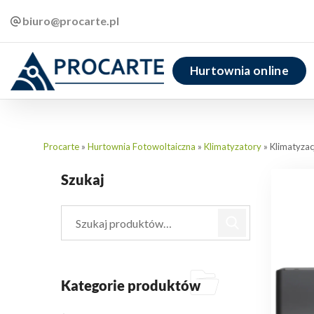
biuro@procarte.pl
Hurtownia online
Procarte
»
Hurtownia Fotowoltaiczna
»
Klimatyzatory
»
Klimatyza
Szukaj
Kategorie produktów