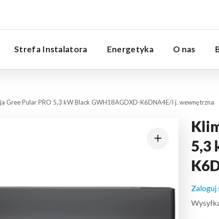
Serwis
Strefa Instalatora
Energetyka
O nas
cja Gree Pular PRO 5,3 kW Black GWH18AGDXD-K6DNA4E/I j. wewnętrzna
Kli
5,3
K6D
Zaloguj
Wysyłka: