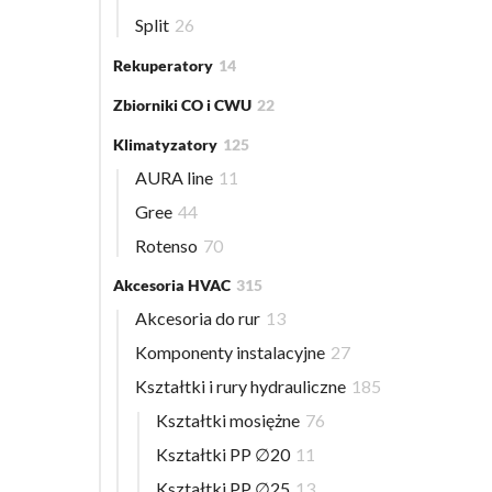
Split
26
Rekuperatory
14
Zbiorniki CO i CWU
22
Klimatyzatory
125
AURA line
11
Gree
44
Rotenso
70
Akcesoria HVAC
315
Akcesoria do rur
13
Komponenty instalacyjne
27
Kształtki i rury hydrauliczne
185
Kształtki mosiężne
76
Kształtki PP ∅20
11
Kształtki PP ∅25
13