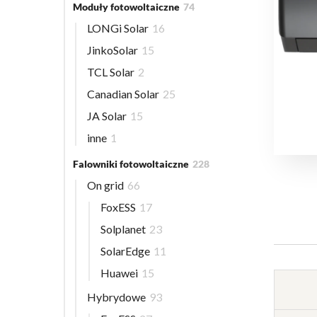
Moduły fotowoltaiczne
74
LONGi Solar
16
JinkoSolar
15
TCL Solar
2
Canadian Solar
25
JA Solar
15
inne
1
Falowniki fotowoltaiczne
228
On grid
66
FoxESS
17
Solplanet
23
SolarEdge
11
Huawei
15
Hybrydowe
93