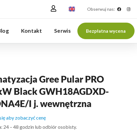
Obserwuj nas:
Blog
Kontakt
Serwis
Bezpłatna wycena
matyzacja Gree Pular PRO
 kW Black GWH18AGDXD-
NA4E/I j. wewnętrzna
 się aby zobaczyć cenę
 24 – 48 godzin lub odbiór osobisty.