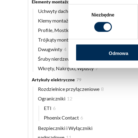
Elementy montażowe
56
Wybór
Uchwyty dachowe
8
Niezbędne
zgody
Klemy montażowe
12
Profile, Mostki
13
Trójkąty montażowe
3
Dwugwinty
4
Odmowa
Śruby nierdzewne
9
Wkręty, Nakrętki, Wpusty
7
Artykuły elektryczne
79
Rozdzielnice przyłączeniowe
8
Ograniczniki
12
ETI
6
Phoenix Contact
6
Bezpieczniki i Wyłączniki
nadprądowe
11