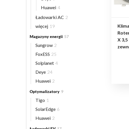
Huawei
4
Ładowarki AC
2
Klima
więcej
19
Rote
Magazyny energii
57
X 3,5
Sungrow
2
zewn
FoxESS
25
Solplanet
4
Deye
24
Huawei
2
Optymalizatory
9
Tigo
1
SolarEdge
6
Huawei
2
Ładowarki EV
17