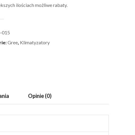
kszych ilościach możliwe rabaty.
-015
rie:
Gree
,
Klimatyzatory
ania
Opinie (0)