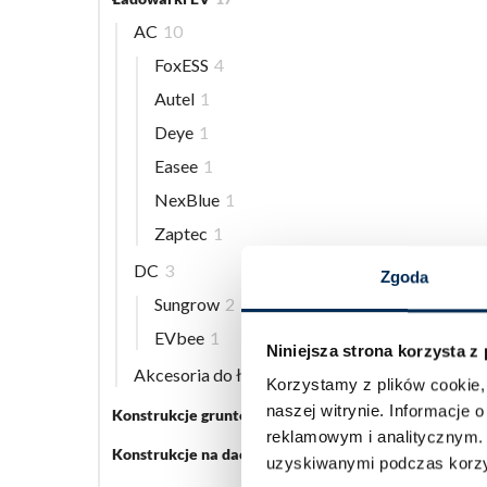
AC
10
FoxESS
4
Autel
1
Deye
1
Easee
1
NexBlue
1
Zaptec
1
DC
3
Zgoda
Sungrow
2
EVbee
1
Niniejsza strona korzysta z
Akcesoria do ładowarek EV
5
Korzystamy z plików cookie, 
naszej witrynie.
Informacje o
Konstrukcje gruntowe
5
reklamowym i analitycznym
Konstrukcje na dach płaski
3
uzyskiwanymi podczas korzys