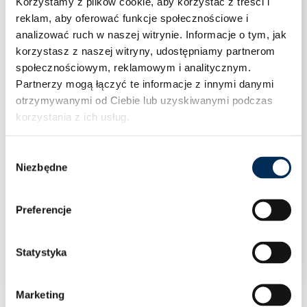
Korzystamy z plików cookie, aby korzystać z treści i
reklam, aby oferować funkcje społecznościowe i
analizować ruch w naszej witrynie.
Informacje o tym, jak
korzystasz z naszej witryny, udostępniamy partnerom
społecznościowym, reklamowym i analitycznym.
Partnerzy mogą łączyć te informacje z innymi danymi
otrzymywanymi od Ciebie lub uzyskiwanymi podczas
korzystania z ich usług.
Wybór
Niezbędne
zgody
Preferencje
Klimatyzacja Rotenso Versu Pure X 5,3 kW
jednostka wewnętrzna VP50Xi
Statystyka
Marketing