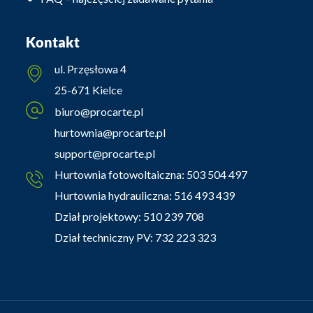
Kontakt
ul. Przęsłowa 4
25-671 Kielce
biuro@procarte.pl
hurtownia@procarte.pl
support@procarte.pl
Hurtownia fotowoltaiczna:
503 504 497
Hurtownia hydrauliczna:
516 493 439
Dział projektowy:
510 239 708
Dział techniczny PV:
732 223 323