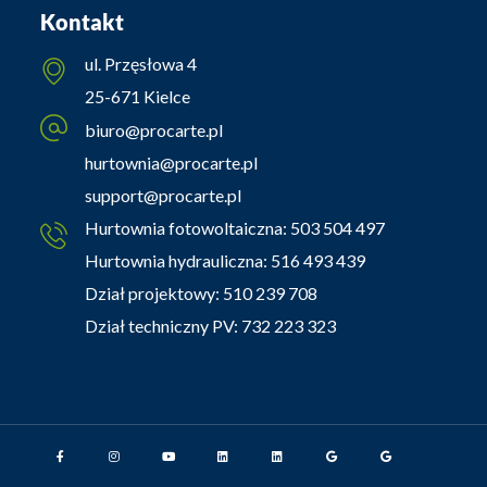
Kontakt
ul. Przęsłowa 4
25-671 Kielce
biuro@procarte.pl
hurtownia@procarte.pl
support@procarte.pl
Hurtownia fotowoltaiczna:
503 504 497
Hurtownia hydrauliczna:
516 493 439
Dział projektowy:
510 239 708
Dział techniczny PV:
732 223 323