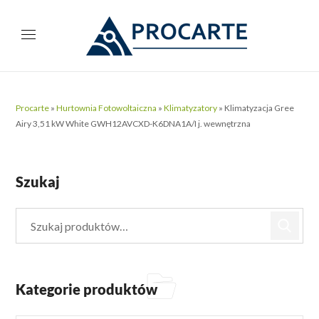
Procarte
»
Hurtownia Fotowoltaiczna
»
Klimatyzatory
»
Klimatyzacja Gree
Airy 3,51 kW White GWH12AVCXD-K6DNA1A/I j. wewnętrzna
Szukaj
Kategorie produktów