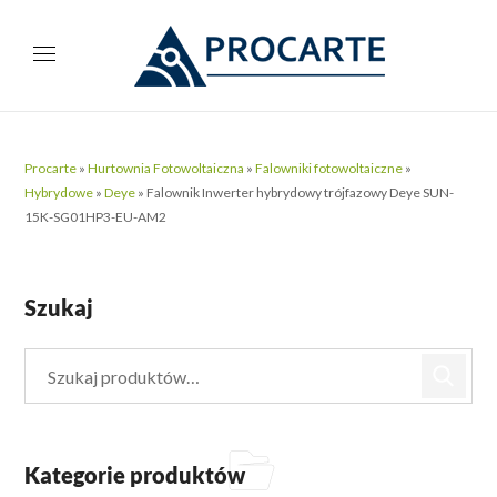
Procarte
»
Hurtownia Fotowoltaiczna
»
Falowniki fotowoltaiczne
»
Hybrydowe
»
Deye
»
Falownik Inwerter hybrydowy trójfazowy Deye SUN-
15K-SG01HP3-EU-AM2
Szukaj
Kategorie produktów