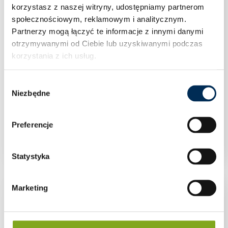
korzystasz z naszej witryny, udostępniamy partnerom
społecznościowym, reklamowym i analitycznym.
Partnerzy mogą łączyć te informacje z innymi danymi
otrzymywanymi od Ciebie lub uzyskiwanymi podczas
korzystania z ich usług.
Wybór
Niezbędne
zgody
Falownik Inwerter trójfazowy Huawei SUN2000-
Preferencje
12KTL-M5 12 kW
Statystyka
Marketing