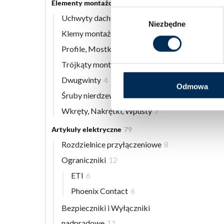
Elementy montażowe
56
Wybór
Uchwyty dachowe
8
Niezbędne
zgody
Klemy montażowe
12
Profile, Mostki
13
Trójkąty montażowe
3
Dwugwinty
4
Odmowa
Śruby nierdzewne
9
Wkręty, Nakrętki, Wpusty
7
Artykuły elektryczne
79
Rozdzielnice przyłączeniowe
8
Ograniczniki
12
ETI
6
Phoenix Contact
6
Bezpieczniki i Wyłączniki
nadprądowe
11