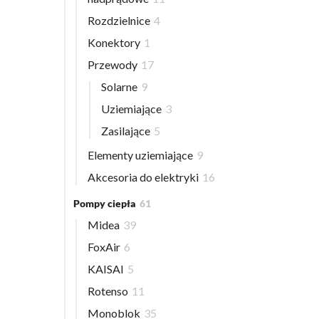
Rozdzielnice
4
Konektory
1
Przewody
17
Solarne
9
Uziemiające
3
Zasilające
5
Elementy uziemiające
9
Akcesoria do elektryki
16
Pompy ciepła
61
Midea
39
FoxAir
6
KAISAI
5
Rotenso
11
Monoblok
35