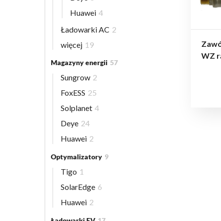
Huawei
4
Ładowarki AC
2
Zawó
więcej
19
WZ r
Magazyny energii
57
Sungrow
2
FoxESS
25
Solplanet
4
Deye
24
Huawei
2
Optymalizatory
9
Tigo
1
SolarEdge
6
Huawei
2
Ładowarki EV
17