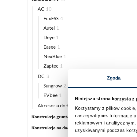
AC
10
FoxESS
4
Autel
1
Deye
1
Easee
1
NexBlue
1
Zaptec
1
DC
3
Zgoda
Sungrow
2
EVbee
1
Niniejsza strona korzysta z
Akcesoria do ładowarek EV
5
Korzystamy z plików cookie, 
naszej witrynie.
Informacje o
Konstrukcje gruntowe
5
reklamowym i analitycznym
Konstrukcje na dach płaski
3
uzyskiwanymi podczas korzys