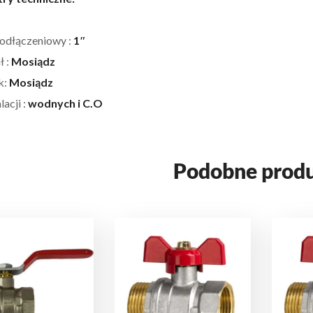
odłączeniowy :
1″
ł :
Mosiądz
k:
Mosiądz
lacji :
wodnych i C.O
Podobne prod