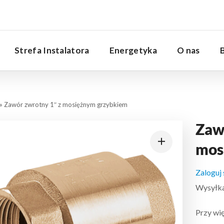
Serwis
Strefa Instalatora
Energetyka
O nas
»
Zawór zwrotny 1″ z mosiężnym grzybkiem
Zaw
mos
Zaloguj
Wysyłka:
Przy wię