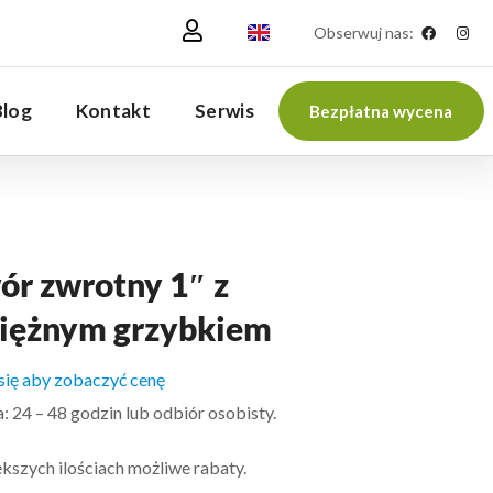
Obserwuj nas:
Blog
Kontakt
Serwis
Bezpłatna wycena
ór zwrotny 1″ z
iężnym grzybkiem
 się aby zobaczyć cenę
 24 – 48 godzin lub odbiór osobisty.
kszych ilościach możliwe rabaty.