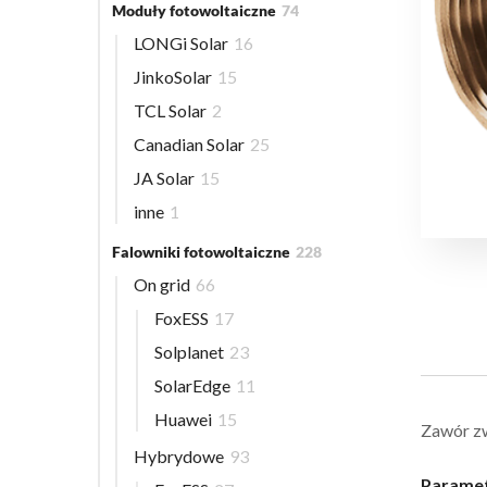
Moduły fotowoltaiczne
74
LONGi Solar
16
JinkoSolar
15
TCL Solar
2
Canadian Solar
25
JA Solar
15
inne
1
Falowniki fotowoltaiczne
228
On grid
66
FoxESS
17
Solplanet
23
SolarEdge
11
Huawei
15
Zawór zw
Hybrydowe
93
Paramet