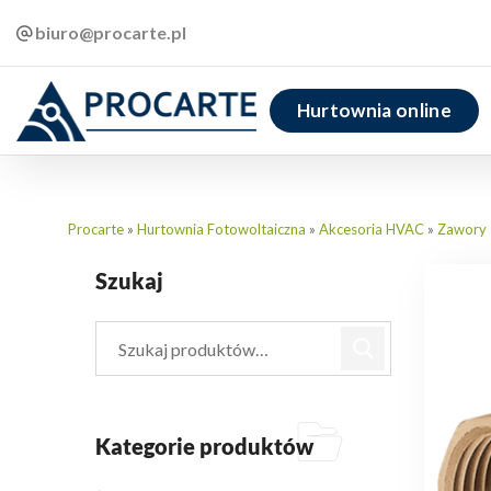
biuro@procarte.pl
Hurtownia online
Procarte
»
Hurtownia Fotowoltaiczna
»
Akcesoria HVAC
»
Zawory
Szukaj
Kategorie produktów