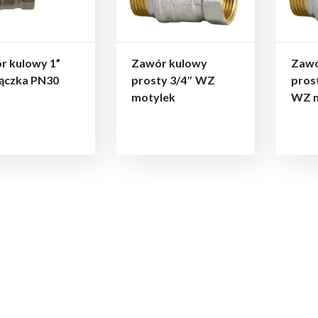
r kulowy 1”
Zawór kulowy
Zawó
ączka PN30
prosty 3/4″ WZ
pros
motylek
WZ m