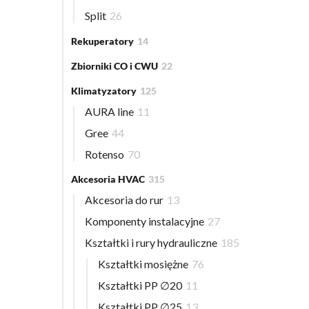
Split
26
Rekuperatory
14
Zbiorniki CO i CWU
22
Klimatyzatory
125
AURA line
11
Gree
44
Rotenso
70
Akcesoria HVAC
315
Akcesoria do rur
13
Komponenty instalacyjne
27
Kształtki i rury hydrauliczne
185
Kształtki mosiężne
76
Kształtki PP ∅20
11
Kształtki PP ∅25
13