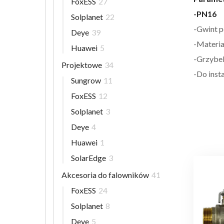
FoxESS
27
-PN16
Solplanet
22
-Gwint p
Deye
39
-Materia
Huawei
5
-Grzybe
Projektowe
34
-Do insta
Sungrow
11
FoxESS
12
Solplanet
3
Deye
4
Huawei
1
SolarEdge
3
Akcesoria do falowników
41
FoxESS
24
Solplanet
8
Deye
5