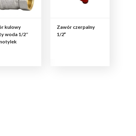
r kulowy
Zawór czerpalny
ty woda 1/2″
1/2”
otylek