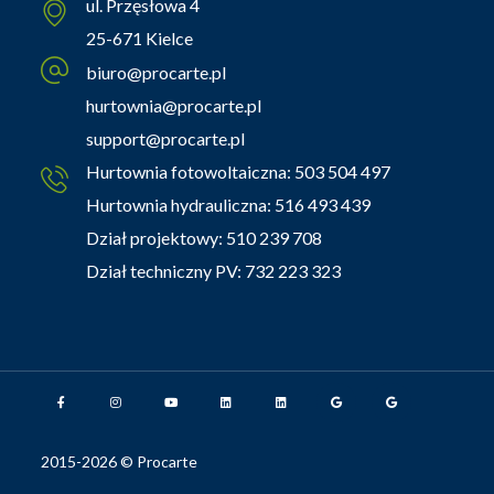
ul. Przęsłowa 4
25-671 Kielce
biuro@procarte.pl
hurtownia@procarte.pl
support@procarte.pl
Hurtownia fotowoltaiczna:
503 504 497
Hurtownia hydrauliczna:
516 493 439
Dział projektowy:
510 239 708
Dział techniczny PV:
732 223 323
2015-2026 © Procarte