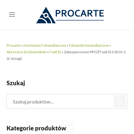
Procarte
»
Hurtownia Fotowoltaiczna
»
Falowniki fotowoltaiczne
»
Akcesoria do falowników
»
FoxESS
»
Zabezpieczenie PPOŻ FoxESS S-BOX-2
(2 stringi)
Szukaj
Kategorie produktów