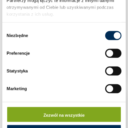
Partnerzy mogą łączyć te informacje z innymi danymi
otrzymywanymi od Ciebie lub uzyskiwanymi podczas
korzystania z ich usług.
Wybór
Niezbędne
zgody
Preferencje
TRÓJKĄT MONTAŻOWY POZIOMY 15 STOPNI
– KOMPLETNY
Statystyka
Marketing
Zezwól na wszystkie