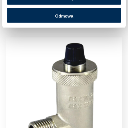
Zawór strefowy trójdrogowy – obieg
mieszaczowy
Odmowa