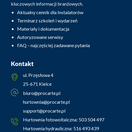
kluczowych informacji branżowych.
Aktualny cennik dla Instalatorów
Terminarz szkoleń i wydarzeń
Materiały i dokumentacja
Autoryzowane serwisy
FAQ – najczęściej zadawane pytania
Kontakt
ul. Przęsłowa 4
25-671 Kielce
biuro@procarte.pl
hurtownia@procarte.pl
support@procarte.pl
Hurtownia fotowoltaiczna:
503 504 497
Hurtownia hydrauliczna:
516 493 439