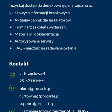
i uzyskaj dostęp do dedykowanych narzędzi oraz
kluczowych informacji branżowych.
Aktualny cennik dla Instalatorów
Terminarz szkoleń i wydarzeń
Materiały i dokumentacja
Autoryzowane serwisy
FAQ – najczęściej zadawane pytania
Kontakt
ul. Przęsłowa 4
25-671 Kielce
biuro@procarte.pl
hurtownia@procarte.pl
support@procarte.pl
Hurtownia fotowoltaiczna:
503 504 497