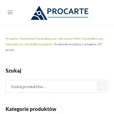
Procarte
»
Hurtownia Fotowoltaiczna
»
Akcesoria HVAC
»
Kształtki i rury
hydrauliczne
»
Kształtki mosiężne
»
Śrubunek mosiężny z oringiem 1/2″
prosty
Szukaj
Kategorie produktów