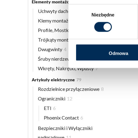
Elementy montażowe
56
Wybór
Uchwyty dachowe
8
Niezbędne
zgody
Klemy montażowe
12
Profile, Mostki
13
Trójkąty montażowe
3
Dwugwinty
4
Odmowa
Śruby nierdzewne
9
Wkręty, Nakrętki, Wpusty
7
Artykuły elektryczne
79
Rozdzielnice przyłączeniowe
8
Ograniczniki
12
ETI
6
Phoenix Contact
6
Bezpieczniki i Wyłączniki
nadprądowe
11