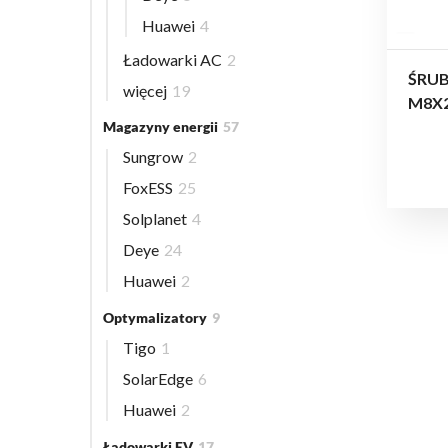
Huawei
4
Ładowarki AC
2
ŚRU
więcej
19
M8X
Magazyny energii
57
Sungrow
2
FoxESS
25
Solplanet
4
Deye
24
Huawei
2
Optymalizatory
9
Tigo
1
SolarEdge
6
Huawei
2
Ładowarki EV
17