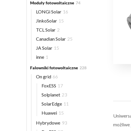
Moduły fotowoltaiczne
74
LONGi Solar
16
JinkoSolar
15
TCL Solar
2
Canadian Solar
25
JA Solar
15
inne
1
Falowniki fotowoltaiczne
228
On grid
66
FoxESS
17
Solplanet
23
SolarEdge
11
Huawei
15
Uniwersa
Hybrydowe
93
możliwe 