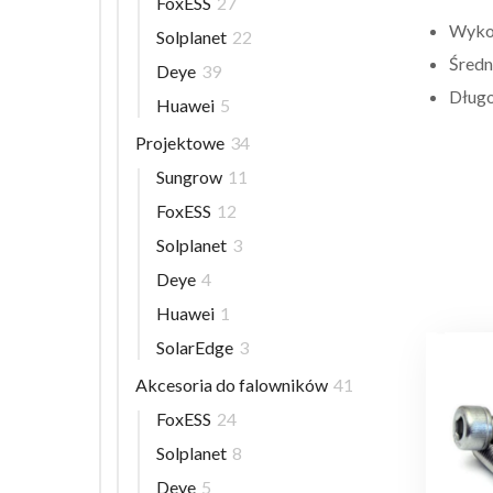
FoxESS
27
Wyko
Solplanet
22
Średn
Deye
39
Długo
Huawei
5
Projektowe
34
Sungrow
11
FoxESS
12
Solplanet
3
Deye
4
Huawei
1
SolarEdge
3
Akcesoria do falowników
41
FoxESS
24
Solplanet
8
Deye
5