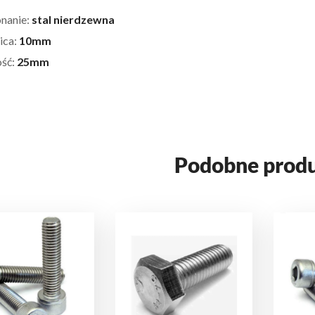
nanie:
stal nierdzewna
ica:
10mm
ść:
25mm
Podobne prod