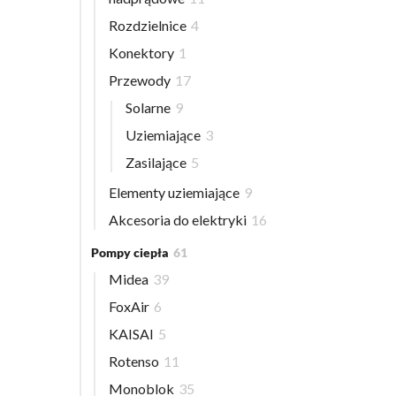
Rozdzielnice
4
Konektory
1
Przewody
17
Solarne
9
Uziemiające
3
Zasilające
5
Elementy uziemiające
9
Akcesoria do elektryki
16
Pompy ciepła
61
Midea
39
FoxAir
6
KAISAI
5
Rotenso
11
Monoblok
35