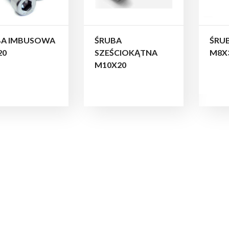
BA IMBUSOWA
ŚRUBA
ŚRU
20
SZEŚCIOKĄTNA
M8X
M10X20