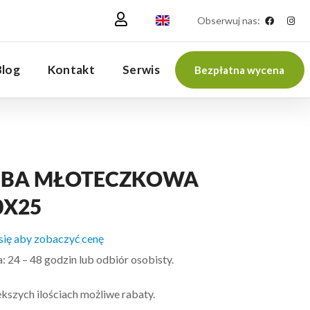
Obserwuj nas:
Blog
Kontakt
Serwis
Bezpłatna wycena
UBA MŁOTECZKOWA
0X25
 się aby zobaczyć cenę
 24 – 48 godzin lub odbiór osobisty.
kszych ilościach możliwe rabaty.