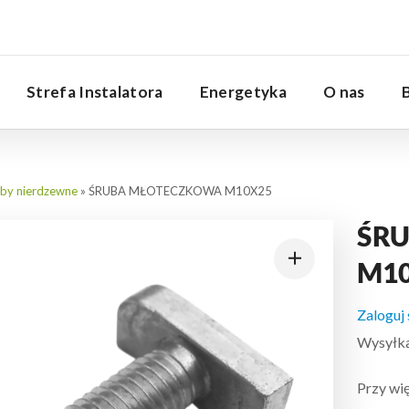
Serwis
Strefa Instalatora
Energetyka
O nas
uby nierdzewne
»
ŚRUBA MŁOTECZKOWA M10X25
ŚR
M1
Zaloguj
Wysyłka:
Przy wię