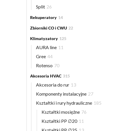
Split
26
Rekuperatory
14
Zbiorniki CO i CWU
22
Klimatyzatory
125
AURA line
11
Gree
44
Rotenso
70
Akcesoria HVAC
315
Akcesoria do rur
13
Komponenty instalacyjne
27
Kształtki i rury hydrauliczne
185
Kształtki mosiężne
76
Kształtki PP ∅20
11
Kształtki PP ∅25
13