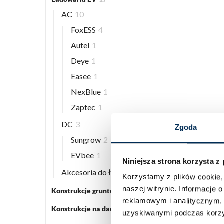
AC
10
FoxESS
4
Autel
1
Deye
1
Easee
1
NexBlue
1
Zaptec
1
DC
3
Zgoda
Sungrow
2
EVbee
1
Niniejsza strona korzysta z
Akcesoria do ładowarek EV
5
Korzystamy z plików cookie, 
naszej witrynie.
Informacje o
Konstrukcje gruntowe
5
reklamowym i analitycznym
Konstrukcje na dach płaski
3
uzyskiwanymi podczas korzys