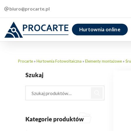
biuro@procarte.pl
Hurtownia online
Procarte
»
Hurtownia Fotowoltaiczna
»
Elementy montażowe
»
Śr
Szukaj
Kategorie produktów