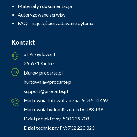
Materiały i dokumentacja
Autoryzowane serwisy
FAQ – najczęściej zadawane pytania
Kontakt
ul. Przęsłowa 4
25-671 Kielce
biuro@procarte.pl
hurtownia@procarte.pl
support@procarte.pl
Hurtownia fotowoltaiczna:
503 504 497
Hurtownia hydrauliczna:
516 493 439
Dział projektowy:
510 239 708
Dział techniczny PV:
732 223 323