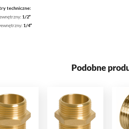
ry techniczne:
zewnętrzny:
1/2”
wewnętrzny:
1/4”
Podobne prod