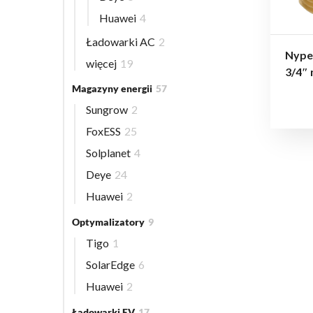
Huawei
4
Ładowarki AC
2
Nype
więcej
19
3/4″
Magazyny energii
57
Sungrow
2
FoxESS
25
Solplanet
4
Deye
24
Huawei
2
Optymalizatory
9
Tigo
1
SolarEdge
6
Huawei
2
Ładowarki EV
17