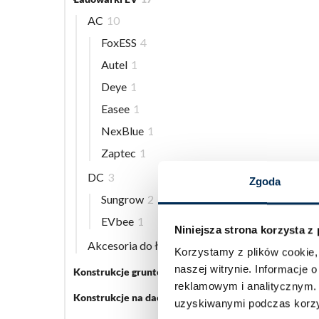
AC
10
FoxESS
4
Autel
1
Deye
1
Easee
1
NexBlue
1
Zaptec
1
DC
3
Zgoda
Sungrow
2
EVbee
1
Niniejsza strona korzysta z
Akcesoria do ładowarek EV
5
Korzystamy z plików cookie, 
naszej witrynie.
Informacje o
Konstrukcje gruntowe
5
reklamowym i analitycznym
Konstrukcje na dach płaski
3
uzyskiwanymi podczas korzys