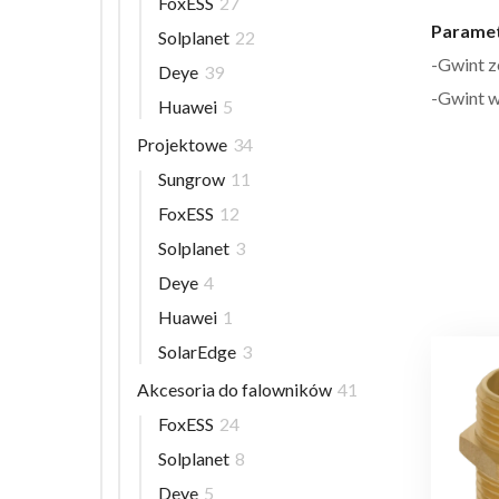
FoxESS
27
Paramet
Solplanet
22
-Gwint 
Deye
39
-Gwint 
Huawei
5
Projektowe
34
Sungrow
11
FoxESS
12
Solplanet
3
Deye
4
Huawei
1
SolarEdge
3
Akcesoria do falowników
41
FoxESS
24
Solplanet
8
Deye
5