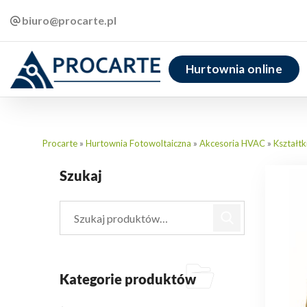
biuro@procarte.pl
Hurtownia online
Procarte
»
Hurtownia Fotowoltaiczna
»
Akcesoria HVAC
»
Kształtk
Szukaj
Kategorie produktów