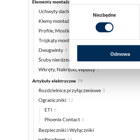
Elementy montażowe
56
Wybór
Uchwyty dachowe
8
Niezbędne
zgody
Klemy montażowe
12
Profile, Mostki
13
Trójkąty montażowe
3
Dwugwinty
4
Odmowa
Śruby nierdzewne
9
Wkręty, Nakrętki, Wpusty
7
Artykuły elektryczne
79
Rozdzielnice przyłączeniowe
8
Ograniczniki
12
ETI
6
Phoenix Contact
6
Bezpieczniki i Wyłączniki
nadprądowe
11