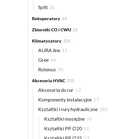
Split
26
Rekuperatory
14
Zbiorniki CO i CWU
22
Klimatyzatory
125
AURA line
11
Gree
44
Rotenso
70
Akcesoria HVAC
315
Akcesoria do rur
13
Komponenty instalacyjne
27
Kształtki i rury hydrauliczne
185
Kształtki mosiężne
76
Kształtki PP ∅20
11
Kształtki PP ∅25
13