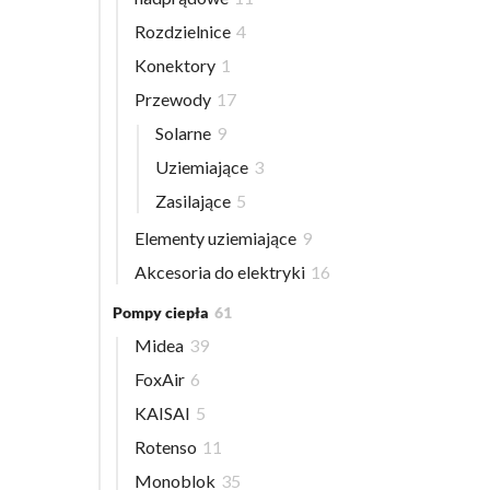
Rozdzielnice
4
Konektory
1
Przewody
17
Solarne
9
Uziemiające
3
Zasilające
5
Elementy uziemiające
9
Akcesoria do elektryki
16
Pompy ciepła
61
Midea
39
FoxAir
6
KAISAI
5
Rotenso
11
Monoblok
35