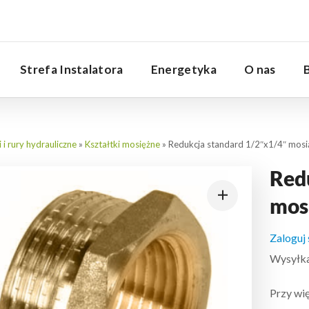
Serwis
Strefa Instalatora
Energetyka
O nas
i i rury hydrauliczne
»
Kształtki mosiężne
»
Redukcja standard 1/2″x1/4″ mosi
Red
mos
Zaloguj
Wysyłka:
Przy wię