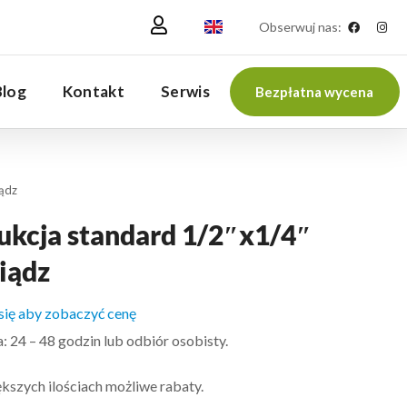
Obserwuj nas:
Blog
Kontakt
Serwis
Bezpłatna wycena
ądz
ukcja standard 1/2″x1/4″
iądz
 się aby zobaczyć cenę
 24 – 48 godzin lub odbiór osobisty.
kszych ilościach możliwe rabaty.