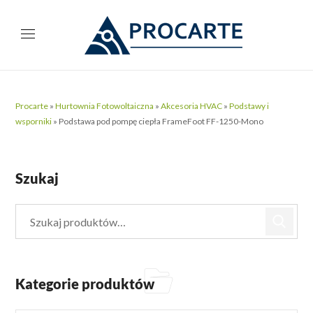
Procarte
»
Hurtownia Fotowoltaiczna
»
Akcesoria HVAC
»
Podstawy i
wsporniki
»
Podstawa pod pompę ciepła FrameFoot FF-1250-Mono
Szukaj
Kategorie produktów