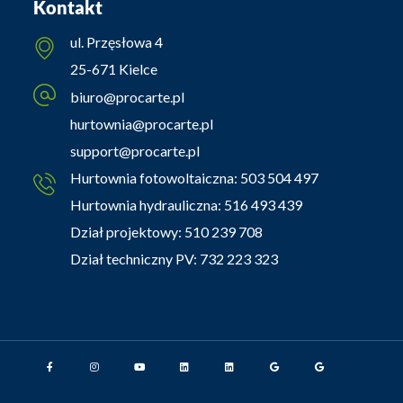
Kontakt
ul. Przęsłowa 4
25-671 Kielce
biuro@procarte.pl
hurtownia@procarte.pl
support@procarte.pl
Hurtownia fotowoltaiczna:
503 504 497
Hurtownia hydrauliczna:
516 493 439
Dział projektowy:
510 239 708
Dział techniczny PV:
732 223 323