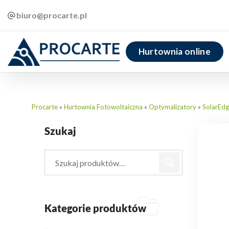
biuro@procarte.pl
Hurtownia online
Procarte
»
Hurtownia Fotowoltaiczna
»
Optymalizatory
»
SolarEd
Szukaj
Kategorie produktów