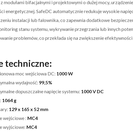
 z modułami bifacjalnymi i projektowymi o dużej mocy, urządzeni
ci energetycznej. SafeDC automatycznie redukuje wysokie napię
zeniu instalacji lub falownika, co zapewnia dodatkowe bezpiecze
onitoring stanu systemu, wykrywanie przegrzania lub innych poten
wanie problemów, co przekłada się na zwiększenie efektywności o
 techniczne:
ionowa moc wejściowa DC:
1000 W
ymalna wydajność:
99,5%
malne dopuszczalne napięcie systemu:
1000 V DC
:
1064 g
ary:
129 x 165 x 52 mm
e wejściowe :
MC4
e wyjściowe:
MC4