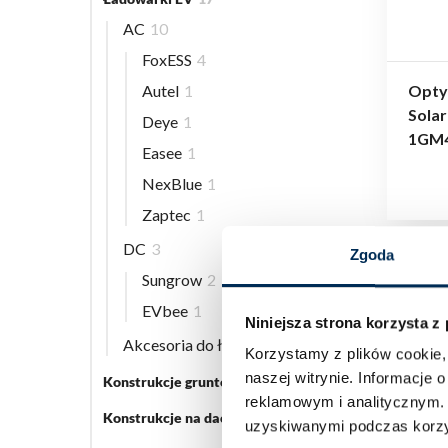
AC
10
FoxESS
4
Autel
1
Opty
Sola
Deye
1
1GM
Easee
1
NexBlue
1
Zaptec
1
DC
3
Zgoda
Sungrow
2
EVbee
1
Niniejsza strona korzysta z
Akcesoria do ładowarek EV
5
Korzystamy z plików cookie, 
naszej witrynie.
Informacje o
Konstrukcje gruntowe
5
reklamowym i analitycznym
Konstrukcje na dach płaski
3
uzyskiwanymi podczas korzys