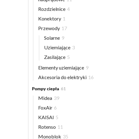
Rozdzielnice
4
Konektory
1
Przewody
17
Solarne
9
Uziemiające
3
Zasilające
5
Elementy uziemiające
9
Akcesoria do elektryki
16
Pompy ciepła
61
Midea
39
FoxAir
6
KAISAI
5
Rotenso
11
Monoblok
35