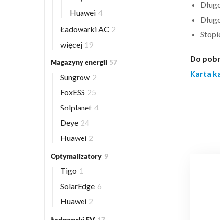
Długo
Huawei
4
Długo
Ładowarki AC
2
Stopi
więcej
19
Do pobr
Magazyny energii
57
Karta k
Sungrow
2
FoxESS
25
Solplanet
4
Deye
24
Huawei
2
Optymalizatory
9
Tigo
1
SolarEdge
6
Huawei
2
Ładowarki EV
17