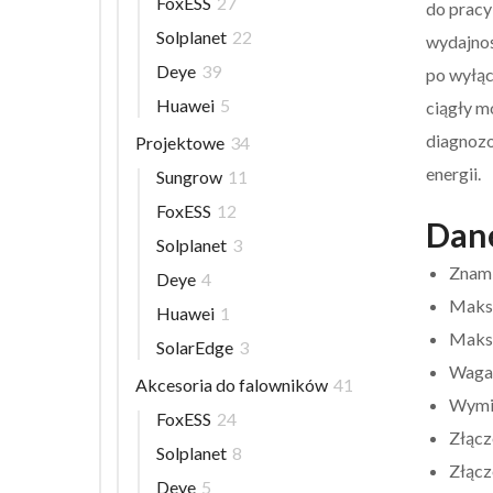
FoxESS
27
do pracy
Solplanet
22
wydajnoś
Deye
39
po wyłąc
Huawei
5
ciągły m
diagnozo
Projektowe
34
energii.
Sungrow
11
FoxESS
12
Dane
Solplanet
3
Znam
Deye
4
Maks
Huawei
1
Maksy
SolarEdge
3
Waga
Akcesoria do falowników
41
Wymi
FoxESS
24
Złącz
Solplanet
8
Złącz
Deye
5