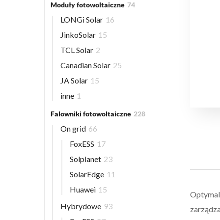
Moduły fotowoltaiczne
74
LONGi Solar
16
JinkoSolar
15
TCL Solar
2
Canadian Solar
25
JA Solar
15
inne
1
Falowniki fotowoltaiczne
228
On grid
66
FoxESS
17
Solplanet
23
SolarEdge
11
Huawei
15
Optymali
Hybrydowe
93
zarządza