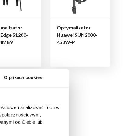
malizator
Optymalizator
rEdge S1200-
Huawei SUN2000-
4MBV
450W-P
O plikach cookies
nościowe i analizować ruch w
m społecznościowym,
anymi od Ciebie lub