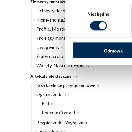
Elementy montażowe
56
Wybór
Uchwyty dachowe
8
Niezbędne
zgody
Klemy montażowe
12
Profile, Mostki
13
Trójkąty montażowe
3
Dwugwinty
4
Odmowa
Śruby nierdzewne
9
Wkręty, Nakrętki, Wpusty
7
Artykuły elektryczne
79
Rozdzielnice przyłączeniowe
8
Ograniczniki
12
ETI
6
Phoenix Contact
6
Bezpieczniki i Wyłączniki
nadprądowe
11