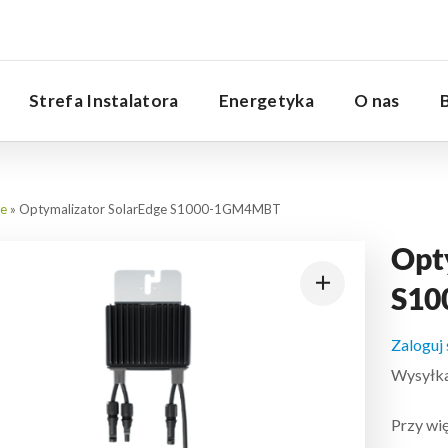
Serwis
Strefa Instalatora
Energetyka
O nas
ge
»
Optymalizator SolarEdge S1000-1GM4MBT
Opt
S10
Zaloguj
Wysyłka:
Przy wię