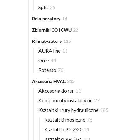
Split
26
Rekuperatory
14
Zbiorniki CO i CWU
22
Klimatyzatory
125
AURA line
11
Gree
44
Rotenso
70
Akcesoria HVAC
315
Akcesoria do rur
13
Komponenty instalacyjne
27
Kształtki i rury hydrauliczne
185
Kształtki mosiężne
76
Kształtki PP ∅20
11
Kształtki PP ∅25
13