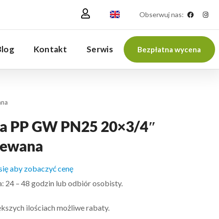
Obserwuj nas:
Blog
Kontakt
Serwis
Bezpłatna wycena
ana
a PP GW PN25 20×3/4″
zewana
 się aby zobaczyć cenę
 24 – 48 godzin lub odbiór osobisty.
kszych ilościach możliwe rabaty.