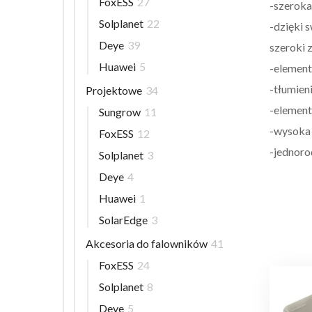
FoxESS
27
-szeroka
Solplanet
22
-dzięki 
Deye
39
szeroki 
Huawei
5
-element
-tłumien
Projektowe
34
-element
Sungrow
11
-wysoka 
FoxESS
12
-jednoro
Solplanet
3
Deye
4
Huawei
1
SolarEdge
3
Akcesoria do falowników
41
FoxESS
24
Solplanet
8
Deye
5