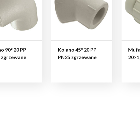
o 90° 20 PP
Kolano 45° 20 PP
Mufa
 zgrzewane
PN25 zgrzewane
20×1