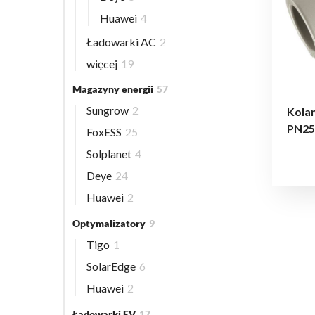
Huawei
4
Ładowarki AC
2
więcej
19
Magazyny energii
57
Sungrow
2
Kolan
PN25
FoxESS
25
Solplanet
4
Deye
24
Huawei
2
Optymalizatory
9
Tigo
1
SolarEdge
6
Huawei
2
Ładowarki EV
17