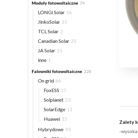
Moduły fotowoltaiczne
74
LONGi Solar
16
JinkoSolar
15
TCL Solar
2
Canadian Solar
25
JA Solar
15
inne
1
Falowniki fotowoltaiczne
228
On grid
66
FoxESS
17
Solplanet
23
SolarEdge
11
Huawei
15
Zalety k
Hybrydowe
93
-wysoka 