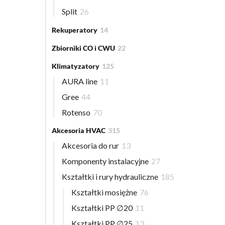
Split
26
Rekuperatory
14
Zbiorniki CO i CWU
22
Klimatyzatory
125
AURA line
11
Gree
44
Rotenso
70
Akcesoria HVAC
315
Akcesoria do rur
13
Komponenty instalacyjne
27
Kształtki i rury hydrauliczne
185
Kształtki mosiężne
76
Kształtki PP ∅20
11
Kształtki PP ∅25
13