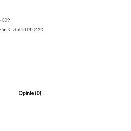
-009
ria:
Kształtki PP ∅20
Opinie (0)