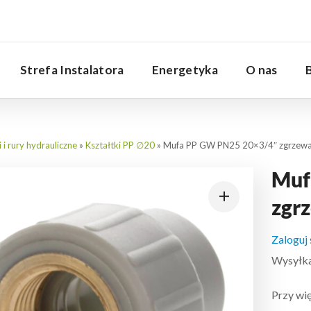
Serwis
Strefa Instalatora
Energetyka
O nas
i i rury hydrauliczne
»
Kształtki PP ∅20
»
Mufa PP GW PN25 20×3/4″ zgrzew
Muf
zgr
Zaloguj
Wysyłka:
Przy wię