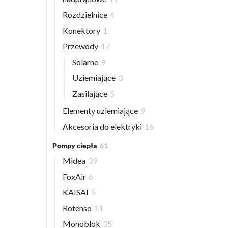
Rozdzielnice
4
Konektory
1
Przewody
17
Solarne
9
Uziemiające
3
Zasilające
5
Elementy uziemiające
9
Akcesoria do elektryki
16
Pompy ciepła
61
Midea
39
FoxAir
6
KAISAI
5
Rotenso
11
Monoblok
35