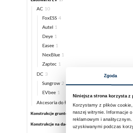
AC
10
FoxESS
4
Autel
1
Deye
1
Easee
1
NexBlue
1
Zaptec
1
DC
3
Zgoda
Sungrow
2
EVbee
1
Niniejsza strona korzysta z
Akcesoria do ładowarek EV
5
Korzystamy z plików cookie, 
naszej witrynie.
Informacje o
Konstrukcje gruntowe
5
reklamowym i analitycznym
Konstrukcje na dach płaski
3
uzyskiwanymi podczas korzys