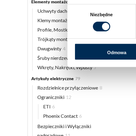
Elementy montażowe
56
Wybór
Uchwyty dachowe
8
Niezbędne
zgody
Klemy montażowe
12
Profile, Mostki
13
Trójkąty montażowe
3
Dwugwinty
4
Odmowa
Śruby nierdzewne
9
Wkręty, Nakrętki, Wpusty
7
Artykuły elektryczne
79
Rozdzielnice przyłączeniowe
8
Ograniczniki
12
ETI
6
Phoenix Contact
6
Bezpieczniki i Wyłączniki
nadprądowe
11