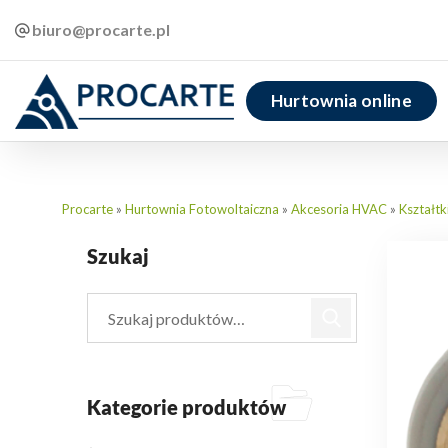
biuro@procarte.pl
Hurtownia online
Procarte
»
Hurtownia Fotowoltaiczna
»
Akcesoria HVAC
»
Kształtk
Szukaj
Kategorie produktów