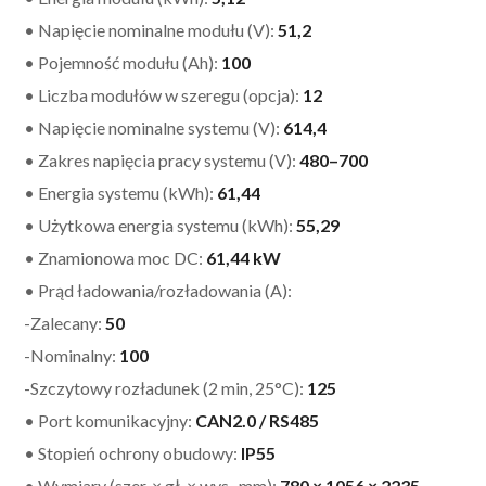
• Napięcie nominalne modułu (V):
51,2
• Pojemność modułu (Ah):
100
• Liczba modułów w szeregu (opcja):
12
• Napięcie nominalne systemu (V):
614,4
• Zakres napięcia pracy systemu (V):
480–700
• Energia systemu (kWh):
61,44
• Użytkowa energia systemu (kWh):
55,29
• Znamionowa moc DC:
61,44 kW
• Prąd ładowania/rozładowania (A):
-Zalecany:
50
-Nominalny:
100
-Szczytowy rozładunek (2 min, 25°C):
125
• Port komunikacyjny:
CAN2.0 / RS485
• Stopień ochrony obudowy:
IP55
• Wymiary (szer. × gł. × wys., mm):
780 × 1056 × 2235