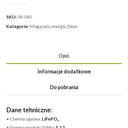
SKU:
04-060
Kategorie:
Magazyny energii
,
Deye
Opis
Informacje dodatkowe
Do pobrania
Dane tehniczne:
• Chemia ogniwa:
LiFePO₄
• Energia modułu (kWh):
5,12