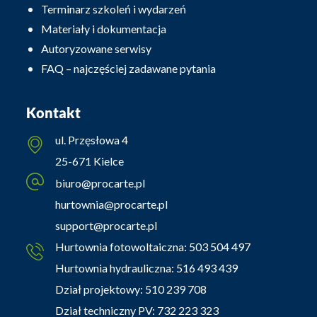
Terminarz szkoleń i wydarzeń
Materiały i dokumentacja
Autoryzowane serwisy
FAQ – najczęściej zadawane pytania
Kontakt
ul. Przęsłowa 4
25-671 Kielce
biuro@procarte.pl
hurtownia@procarte.pl
support@procarte.pl
Hurtownia fotowoltaiczna:
503 504 497
Hurtownia hydrauliczna:
516 493 439
Dział projektowy:
510 239 708
Dział techniczny PV:
732 223 323