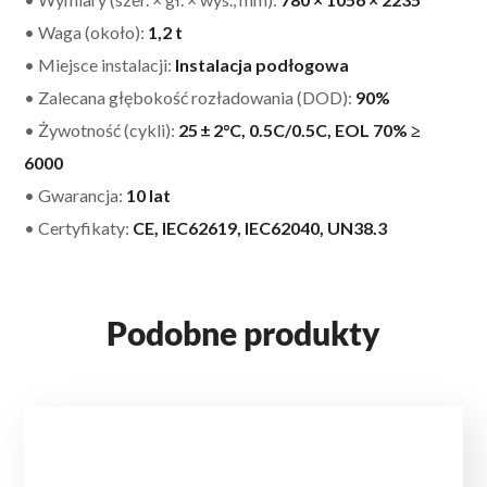
• Waga (około):
1,2 t
• Miejsce instalacji:
Instalacja podłogowa
• Zalecana głębokość rozładowania (DOD):
90%
• Żywotność (cykli):
25 ± 2°C, 0.5C/0.5C, EOL 70% ≥
6000
• Gwarancja:
10 lat
• Certyfikaty:
CE, IEC62619, IEC62040, UN38.3
Podobne produkty