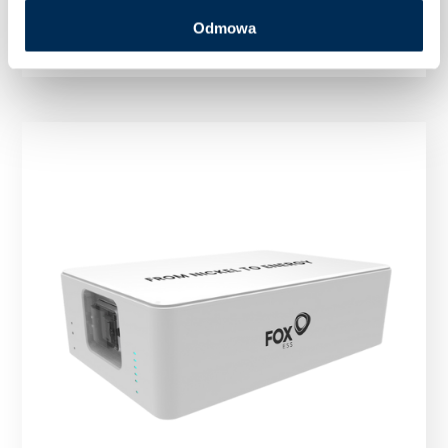
EP11
Odmowa