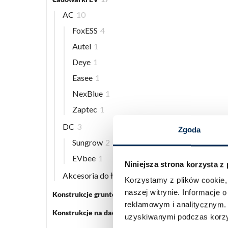
AC
10
FoxESS
4
Autel
1
Deye
1
Easee
1
NexBlue
1
Zaptec
1
DC
3
Zgoda
Sungrow
2
EVbee
1
Niniejsza strona korzysta z
Akcesoria do ładowarek EV
5
Korzystamy z plików cookie, 
naszej witrynie.
Informacje o
Konstrukcje gruntowe
5
reklamowym i analitycznym
Konstrukcje na dach płaski
3
uzyskiwanymi podczas korzys