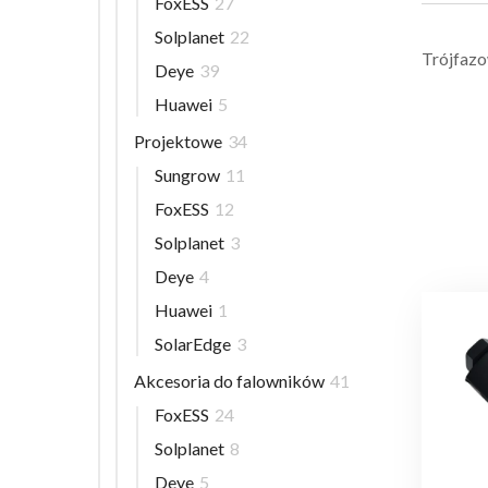
FoxESS
27
Solplanet
22
Trójfazo
Deye
39
Huawei
5
Projektowe
34
Sungrow
11
FoxESS
12
Solplanet
3
Deye
4
Huawei
1
SolarEdge
3
Akcesoria do falowników
41
FoxESS
24
Solplanet
8
Deye
5