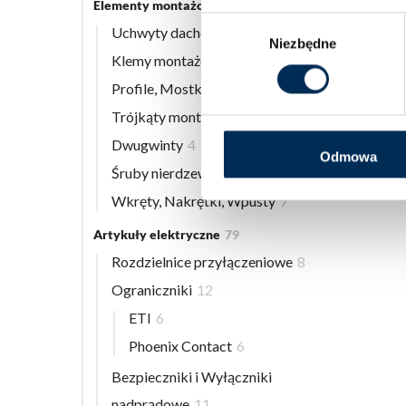
Elementy montażowe
56
Wybór
Uchwyty dachowe
8
Niezbędne
zgody
Klemy montażowe
12
Profile, Mostki
13
Trójkąty montażowe
3
Dwugwinty
4
Odmowa
Śruby nierdzewne
9
Wkręty, Nakrętki, Wpusty
7
Artykuły elektryczne
79
Rozdzielnice przyłączeniowe
8
Ograniczniki
12
ETI
6
Phoenix Contact
6
Bezpieczniki i Wyłączniki
nadprądowe
11