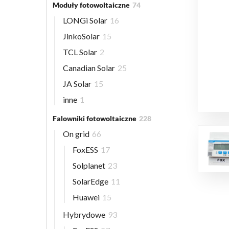
Moduły fotowoltaiczne
74
LONGi Solar
16
JinkoSolar
15
TCL Solar
2
Canadian Solar
25
JA Solar
15
inne
1
Falowniki fotowoltaiczne
228
On grid
66
FoxESS
17
Solplanet
23
SolarEdge
11
Huawei
15
Hybrydowe
93