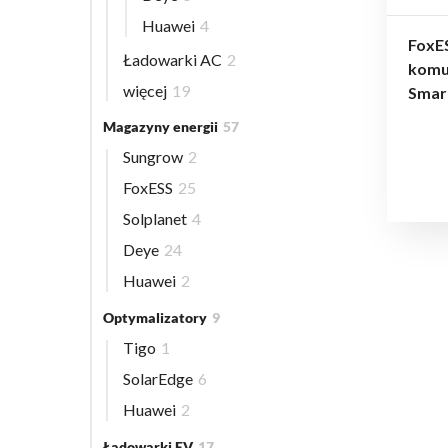
Huawei
4
FoxE
Ładowarki AC
2
komu
więcej
19
Smart
Magazyny energii
57
Sungrow
2
FoxESS
25
Solplanet
4
Deye
24
Huawei
2
Optymalizatory
9
Tigo
1
SolarEdge
6
Huawei
2
Ładowarki EV
17