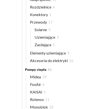
Rozdzielnice
4
Konektory
1
Przewody
17
Solarne
9
Uziemiające
3
Zasilające
5
Elementy uziemiające
9
Akcesoria do elektryki
16
Pompy ciepła
61
Midea
39
FoxAir
6
KAISAI
5
Rotenso
11
Monoblok
35