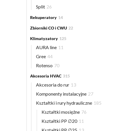
Split
26
Rekuperatory
14
Zbiorniki CO i CWU
22
Klimatyzatory
125
AURA line
11
Gree
44
Rotenso
70
Akcesoria HVAC
315
Akcesoria do rur
13
Komponenty instalacyjne
27
Kształtki i rury hydrauliczne
185
Kształtki mosiężne
76
Kształtki PP ∅20
11
Kształtki PP ∅25
13