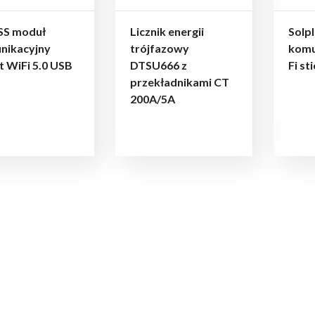
SS moduł
Licznik energii
Solp
nikacyjny
trójfazowy
komu
 WiFi 5.0 USB
DTSU666 z
Fi st
przekładnikami CT
200A/5A