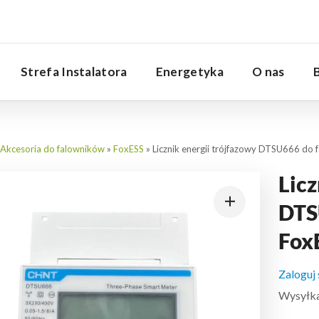
Serwis
Strefa Instalatora
Energetyka
O nas
Akcesoria do falowników
»
FoxESS
»
Licznik energii trójfazowy DTSU666 do
Licz
DTS
Fox
Zaloguj
Wysyłka: