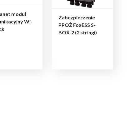
lanet moduł
Zabezpieczenie
nikacyjny Wi-
PPOŻ FoxESS S-
ick
BOX-2 (2 stringi)