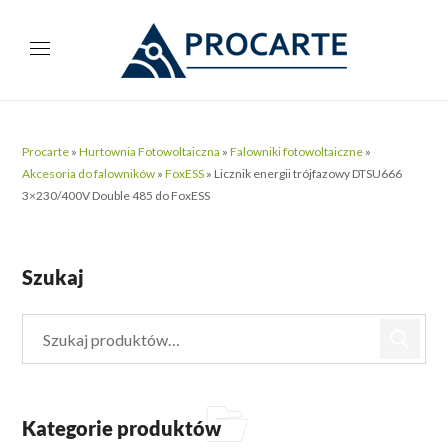
Procarte
»
Hurtownia Fotowoltaiczna
»
Falowniki fotowoltaiczne
»
Akcesoria do falowników
»
FoxESS
»
Licznik energii trójfazowy DTSU666
3×230/400V Double 485 do FoxESS
Szukaj
Kategorie produktów