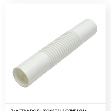
ZŁĄCZKA DO RURY INSTALACYJNEJ Ø16