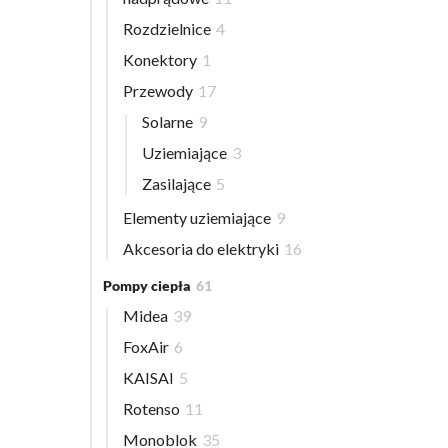
Rozdzielnice
4
Konektory
1
Przewody
17
Solarne
9
Uziemiające
3
Zasilające
5
Elementy uziemiające
9
Akcesoria do elektryki
16
Pompy ciepła
61
Midea
39
FoxAir
6
KAISAI
5
Rotenso
11
Monoblok
35