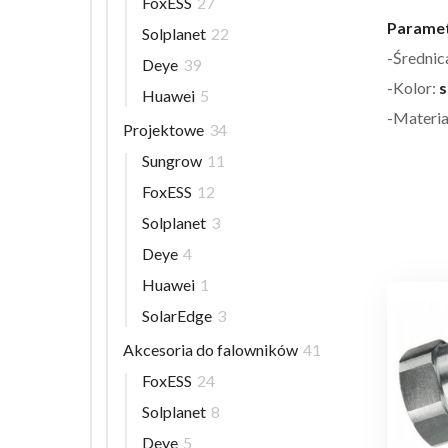
FoxESS
27
Paramet
Solplanet
22
-Średnic
Deye
39
-Kolor:
s
Huawei
5
-Materia
Projektowe
34
Sungrow
11
FoxESS
12
Solplanet
3
Deye
4
Huawei
1
SolarEdge
3
Akcesoria do falowników
41
FoxESS
24
Solplanet
8
Deye
5