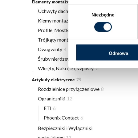
Elementy montażowe
56
Wybór
Uchwyty dachowe
8
Niezbędne
zgody
Klemy montażowe
12
Profile, Mostki
13
Trójkąty montażowe
3
Dwugwinty
4
Odmowa
Śruby nierdzewne
9
Wkręty, Nakrętki, Wpusty
7
Artykuły elektryczne
79
Rozdzielnice przyłączeniowe
8
Ograniczniki
12
ETI
6
Phoenix Contact
6
Bezpieczniki i Wyłączniki
nadprądowe
11