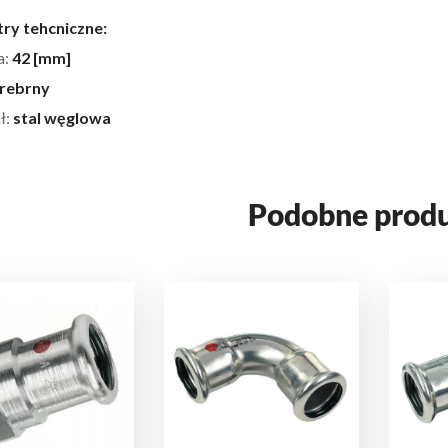
ry tehcniczne:
a:
42 [mm]
rebrny
ł:
stal węglowa
Podobne prod