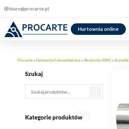
biuro@procarte.pl
Hurtownia online
Procarte
»
Hurtownia Fotowoltaiczna
»
Akcesoria HVAC
»
Kształtk
Szukaj
Kategorie produktów