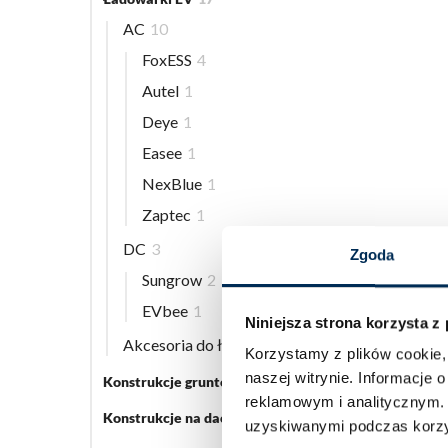
AC
10
FoxESS
4
Autel
1
Deye
1
Easee
1
NexBlue
1
Zaptec
1
DC
3
Zgoda
Sungrow
2
EVbee
1
Niniejsza strona korzysta z
Akcesoria do ładowarek EV
5
Korzystamy z plików cookie, 
naszej witrynie.
Informacje o
Konstrukcje gruntowe
5
reklamowym i analitycznym
Konstrukcje na dach płaski
3
uzyskiwanymi podczas korzys