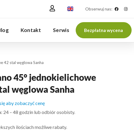
Obserwuj nas:
Blog
Kontakt
Serwis
Bezpłatna wycena
we 42 stal węglowa Sanha
ano 45° jednokielichowe
stal węglowa Sanha
 się aby zobaczyć cenę
 24 – 48 godzin lub odbiór osobisty.
kszych ilościach możliwe rabaty.