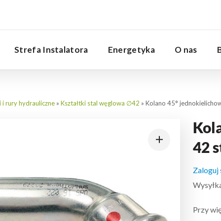
Serwis
Strefa Instalatora
Energetyka
O nas
i i rury hydrauliczne
»
Kształtki stal węglowa ∅42
»
Kolano 45° jednokielicho
Kol
42 
Zaloguj
Wysyłka:
Przy wię