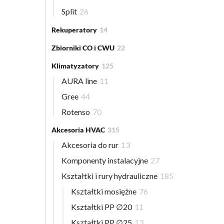
Split
26
Rekuperatory
14
Zbiorniki CO i CWU
22
Klimatyzatory
125
AURA line
11
Gree
44
Rotenso
70
Akcesoria HVAC
315
Akcesoria do rur
13
Komponenty instalacyjne
27
Kształtki i rury hydrauliczne
185
Kształtki mosiężne
76
Kształtki PP ∅20
11
Kształtki PP ∅25
13