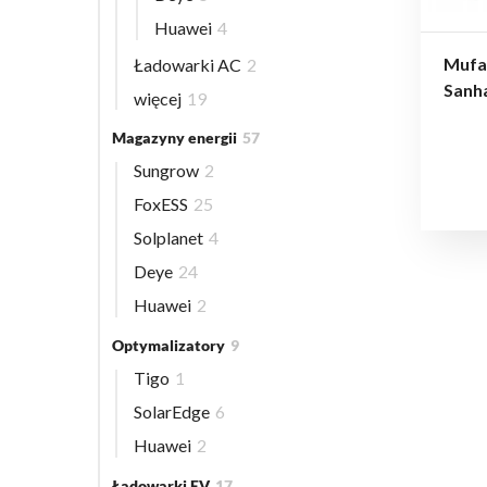
Huawei
4
Mufa
Ładowarki AC
2
Sanh
więcej
19
Magazyny energii
57
Sungrow
2
FoxESS
25
Solplanet
4
Deye
24
Huawei
2
Optymalizatory
9
Tigo
1
SolarEdge
6
Huawei
2
Ładowarki EV
17