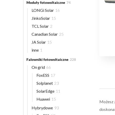
Moduły fotowoltaiczne
74
LONGi Solar
16
JinkoSolar
15
TCL Solar
2
Canadian Solar
25
JA Solar
15
inne
1
Falowniki fotowoltaiczne
228
On grid
66
FoxESS
17
Solplanet
23
SolarEdge
11
Huawei
15
Możesz z
Hybrydowe
93
doskonal