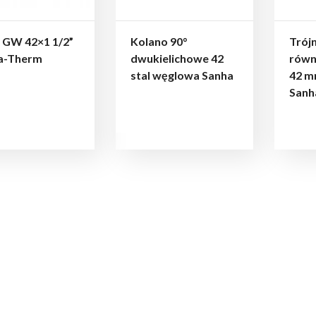
 GW 42×1 1/2”
Kolano 90°
Trójn
a-Therm
dwukielichowe 42
równ
stal węglowa Sanha
42 m
Sanh