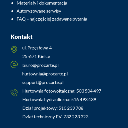
Materiały i dokumentacja
Autoryzowane serwisy
FAQ – najczęściej zadawane pytania
Kontakt
ul. Przęsłowa 4
25-671 Kielce
biuro@procarte.pl
hurtownia@procarte.pl
support@procarte.pl
Hurtownia fotowoltaiczna:
503 504 497
Hurtownia hydrauliczna:
516 493 439
Dział projektowy:
510 239 708
Dział techniczny PV:
732 223 323