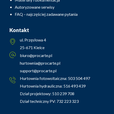
Autoryzowane serwisy
FAQ – najczęściej zadawane pytania
Kontakt
ul. Przęsłowa 4
25-671 Kielce
biuro@procarte.pl
hurtownia@procarte.pl
support@procarte.pl
Hurtownia fotowoltaiczna:
503 504 497
Hurtownia hydrauliczna:
516 493 439
Dział projektowy:
510 239 708
Dział techniczny PV:
732 223 323