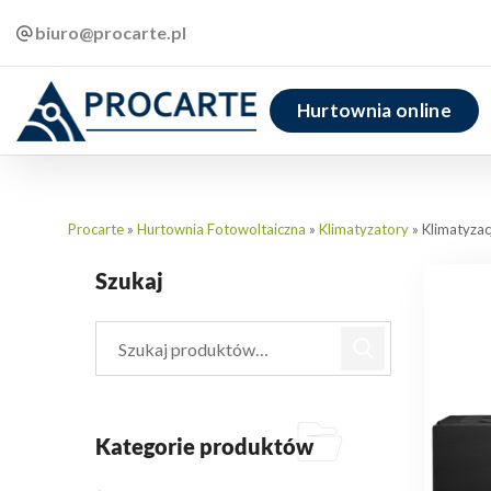
biuro@procarte.pl
Hurtownia online
Procarte
»
Hurtownia Fotowoltaiczna
»
Klimatyzatory
»
Klimatyza
Szukaj
Kategorie produktów