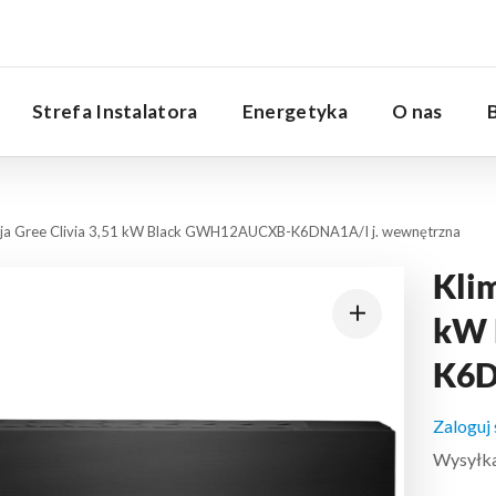
Serwis
Strefa Instalatora
Energetyka
O nas
cja Gree Clivia 3,51 kW Black GWH12AUCXB-K6DNA1A/I j. wewnętrzna
Klim
kW 
K6D
Zaloguj
Wysyłka: