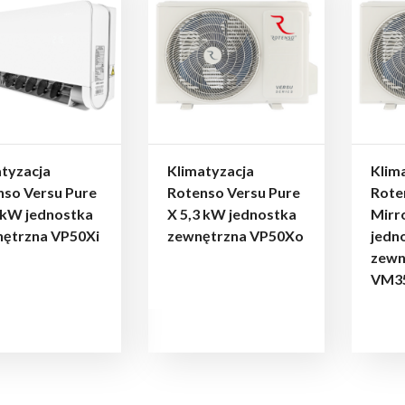
tyzacja
Klimatyzacja
Klim
nso Versu Pure
Rotenso Versu Pure
Rote
 kW jednostka
X 5,3 kW jednostka
Mirr
ętrzna VP50Xi
zewnętrzna VP50Xo
jedn
zewn
VM3