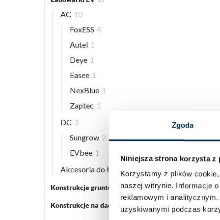
AC
10
FoxESS
4
Autel
1
Deye
1
Easee
1
NexBlue
1
Zaptec
1
DC
3
Zgoda
Sungrow
2
EVbee
1
Niniejsza strona korzysta z
Akcesoria do ładowarek EV
5
Korzystamy z plików cookie, 
naszej witrynie.
Informacje o
Konstrukcje gruntowe
5
reklamowym i analitycznym
Konstrukcje na dach płaski
3
uzyskiwanymi podczas korzys