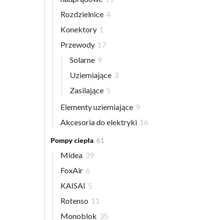
Rozdzielnice
4
Konektory
1
Przewody
17
Solarne
9
Uziemiające
3
Zasilające
5
Elementy uziemiające
9
Akcesoria do elektryki
16
Pompy ciepła
61
Midea
39
FoxAir
6
KAISAI
5
Rotenso
11
Monoblok
35