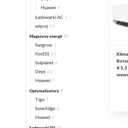
Huawei
4
Ładowarki AC
2
więcej
19
Magazyny energii
57
Sungrow
2
FoxESS
25
Klima
Rote
Solplanet
4
X 5,3
Deye
24
wewn
Huawei
2
Optymalizatory
9
Tigo
1
SolarEdge
6
Huawei
2
Ładowarki EV
17