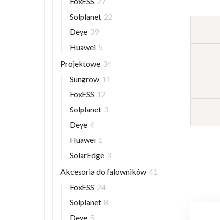
FoxESS
27
Solplanet
22
Deye
39
Huawei
5
Projektowe
34
Sungrow
11
FoxESS
12
Solplanet
3
Deye
4
Huawei
1
SolarEdge
3
Akcesoria do falowników
41
FoxESS
24
Solplanet
8
Deye
5