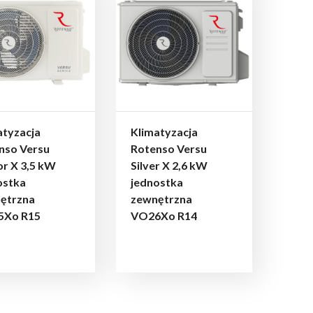
atyzacja
Klimatyzacja
nso Versu
Rotenso Versu
or X 3,5 kW
Silver X 2,6 kW
ostka
jednostka
ętrzna
zewnętrzna
5Xo R15
VO26Xo R14