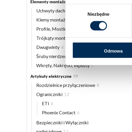
Elementy montażowe
56
Wybór
Uchwyty dachowe
8
Niezbędne
zgody
Klemy montażowe
12
Profile, Mostki
13
Trójkąty montażowe
3
Dwugwinty
4
Odmowa
Śruby nierdzewne
9
Wkręty, Nakrętki, Wpusty
7
Artykuły elektryczne
79
Rozdzielnice przyłączeniowe
8
Ograniczniki
12
ETI
6
Phoenix Contact
6
Bezpieczniki i Wyłączniki
nadprądowe
11