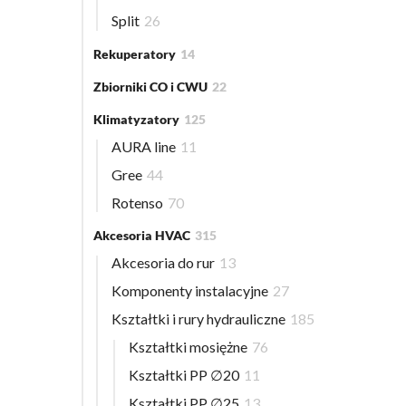
Split
26
Rekuperatory
14
Zbiorniki CO i CWU
22
Klimatyzatory
125
AURA line
11
Gree
44
Rotenso
70
Akcesoria HVAC
315
Akcesoria do rur
13
Komponenty instalacyjne
27
Kształtki i rury hydrauliczne
185
Kształtki mosiężne
76
Kształtki PP ∅20
11
Kształtki PP ∅25
13