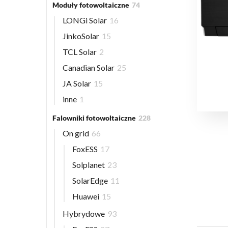
Moduły fotowoltaiczne
74
LONGi Solar
16
JinkoSolar
15
TCL Solar
2
Canadian Solar
25
JA Solar
15
inne
1
Falowniki fotowoltaiczne
228
On grid
66
FoxESS
17
Solplanet
23
SolarEdge
11
Huawei
15
Hybrydowe
93