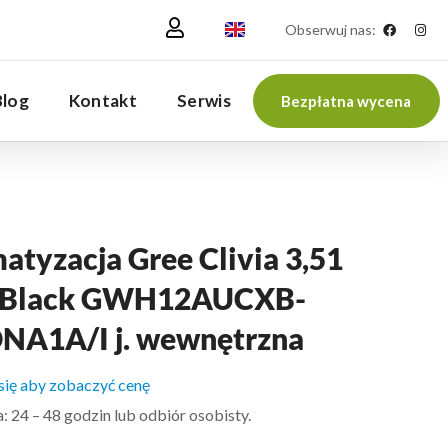
Obserwuj nas:
Blog
Kontakt
Serwis
Bezpłatna wycena
atyzacja Gree Clivia 3,51
Black GWH12AUCXB-
NA1A/I j. wewnętrzna
 się aby zobaczyć cenę
 24 – 48 godzin lub odbiór osobisty.