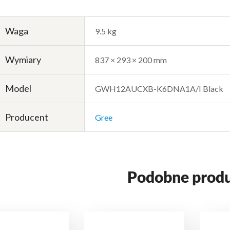
Waga
9.5 kg
Wymiary
837 × 293 × 200 mm
Model
GWH12AUCXB-K6DNA1A/I Black
Producent
Gree
Podobne prod