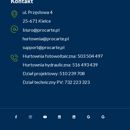
Kontakt
ul. Przęsłowa 4
25-671 Kielce
biuro@procarte.pl
hurtownia@procarte.pl
support@procarte.pl
Hurtownia fotowoltaiczna:
503 504 497
Hurtownia hydrauliczna:
516 493 439
Dział projektowy:
510 239 708
Dział techniczny PV:
732 223 323