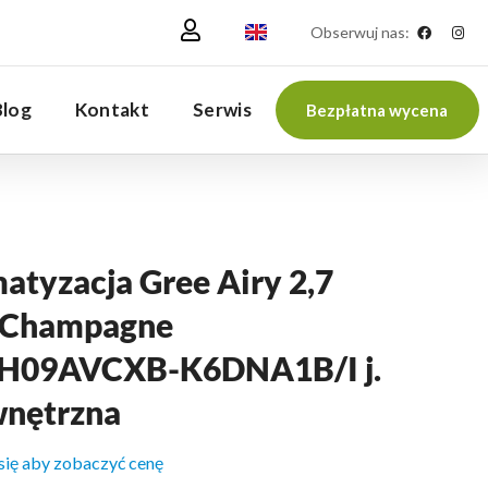
Obserwuj nas:
Blog
Kontakt
Serwis
Bezpłatna wycena
atyzacja Gree Airy 2,7
Champagne
09AVCXB-K6DNA1B/I j.
nętrzna
 się aby zobaczyć cenę