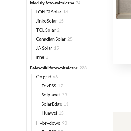
Moduły fotowoltaiczne
74
LONGi Solar
16
JinkoSolar
15
TCL Solar
2
Canadian Solar
25
JA Solar
15
inne
1
Falowniki fotowoltaiczne
228
On grid
66
FoxESS
17
Solplanet
23
SolarEdge
11
Huawei
15
Hybrydowe
93