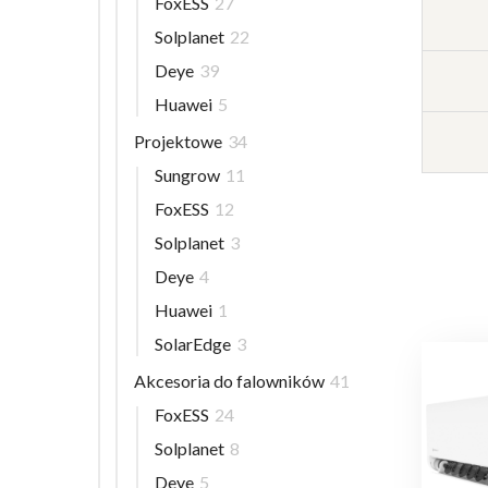
FoxESS
27
Solplanet
22
Deye
39
Huawei
5
Projektowe
34
Sungrow
11
FoxESS
12
Solplanet
3
Deye
4
Huawei
1
SolarEdge
3
Akcesoria do falowników
41
FoxESS
24
Solplanet
8
Deye
5