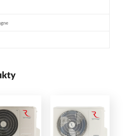
gne
ukty