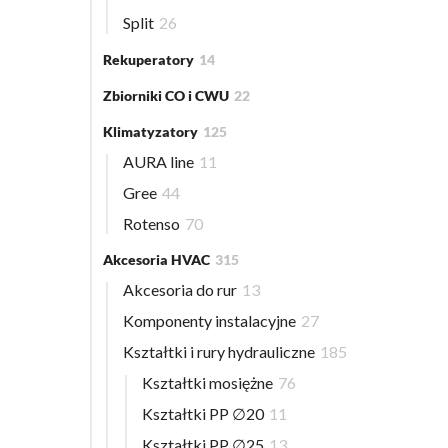
Split
26
Rekuperatory
14
Zbiorniki CO i CWU
22
Klimatyzatory
125
AURA line
11
Gree
44
Rotenso
70
Akcesoria HVAC
315
Akcesoria do rur
13
Komponenty instalacyjne
27
Kształtki i rury hydrauliczne
185
Kształtki mosiężne
76
Kształtki PP ∅20
11
Kształtki PP ∅25
13