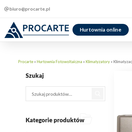
biuro@procarte.pl
Hurtownia online
Procarte
»
Hurtownia Fotowoltaiczna
»
Klimatyzatory
»
Klimatyza
Szukaj
Kategorie produktów