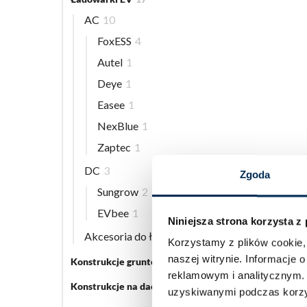
AC
10
FoxESS
4
Autel
1
Deye
1
Easee
1
NexBlue
1
Zaptec
1
DC
3
Zgoda
Sungrow
2
EVbee
1
Niniejsza strona korzysta z
Akcesoria do ładowarek EV
5
Korzystamy z plików cookie, 
naszej witrynie.
Informacje o
Konstrukcje gruntowe
5
reklamowym i analitycznym
Konstrukcje na dach płaski
3
uzyskiwanymi podczas korzys