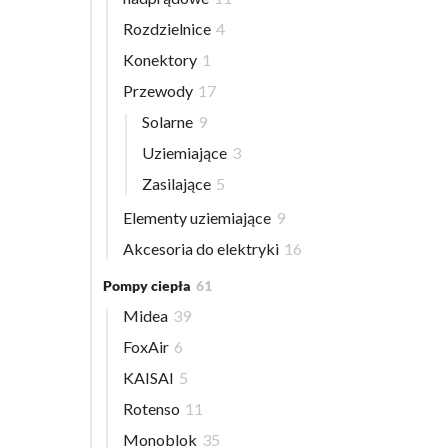
Rozdzielnice
4
Konektory
1
Przewody
17
Solarne
9
Uziemiające
3
Zasilające
5
Elementy uziemiające
9
Akcesoria do elektryki
16
Pompy ciepła
61
Midea
39
FoxAir
6
KAISAI
5
Rotenso
11
Monoblok
35