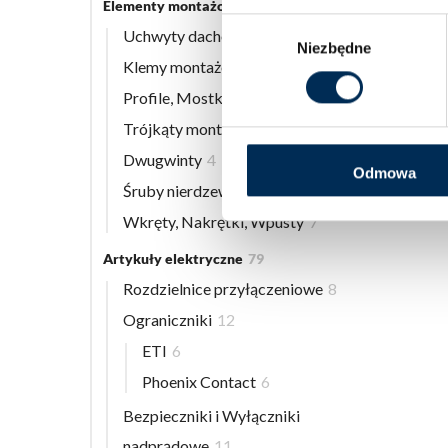
Elementy montażowe
56
Wybór
Uchwyty dachowe
8
Niezbędne
zgody
Klemy montażowe
12
Profile, Mostki
13
Trójkąty montażowe
3
Dwugwinty
4
Odmowa
Śruby nierdzewne
9
Wkręty, Nakrętki, Wpusty
7
Artykuły elektryczne
79
Rozdzielnice przyłączeniowe
8
Ograniczniki
12
ETI
6
Phoenix Contact
6
Bezpieczniki i Wyłączniki
nadprądowe
11