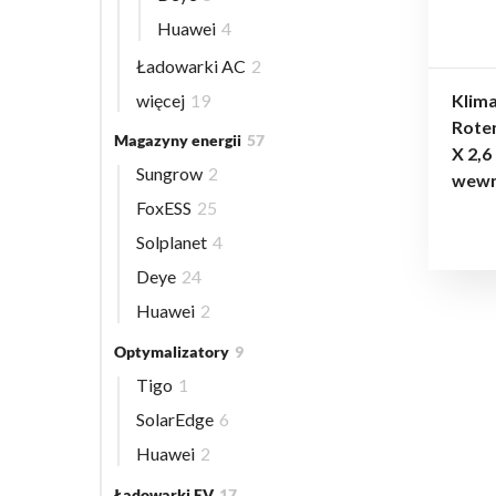
Huawei
4
Ładowarki AC
2
więcej
19
Klima
Rote
Magazyny energii
57
X 2,6
Sungrow
2
wewn
FoxESS
25
Solplanet
4
Deye
24
Huawei
2
Optymalizatory
9
Tigo
1
SolarEdge
6
Huawei
2
Ładowarki EV
17