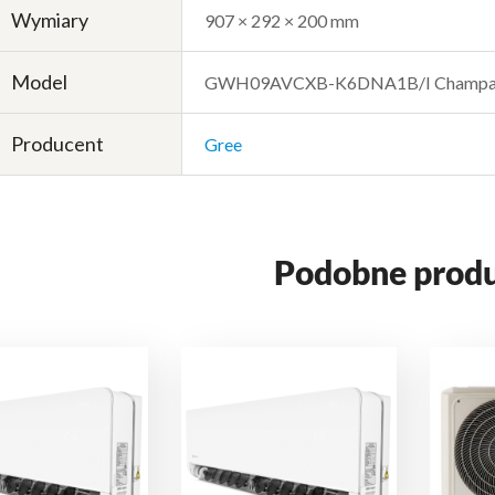
Wymiary
907 × 292 × 200 mm
Model
GWH09AVCXB-K6DNA1B/I Champa
Producent
Gree
Podobne prod