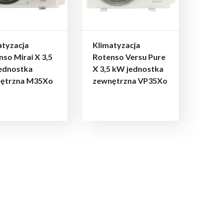
atyzacja
Klimatyzacja
so Mirai X 3,5
Rotenso Versu Pure
ednostka
X 3,5 kW jednostka
ętrzna M35Xo
zewnętrzna VP35Xo