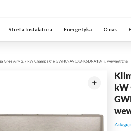
Serwis
Strefa Instalatora
Energetyka
O nas
cja Gree Airy 2,7 kW Champagne GWH09AVCXB-K6DNA1B/I j. wewnętrzna
Klim
kW 
GWH
wew
Zaloguj