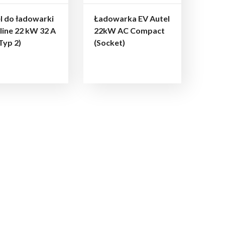
l do ładowarki
Ładowarka EV Autel
line 22 kW 32 A
22kW AC Compact
Typ 2)
(Socket)