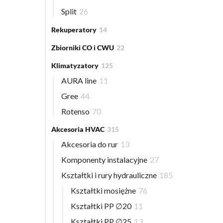
Split
26
Rekuperatory
14
Zbiorniki CO i CWU
22
Klimatyzatory
125
AURA line
11
Gree
44
Rotenso
70
Akcesoria HVAC
315
Akcesoria do rur
13
Komponenty instalacyjne
27
Kształtki i rury hydrauliczne
185
Kształtki mosiężne
76
Kształtki PP ∅20
11
Kształtki PP ∅25
13