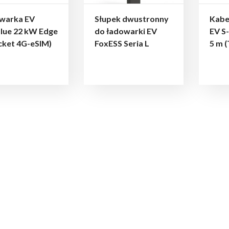
warka EV
Słupek dwustronny
Kabe
lue 22 kW Edge
do ładowarki EV
EV S-
cket 4G-eSIM)
FoxESS Seria L
5 m (