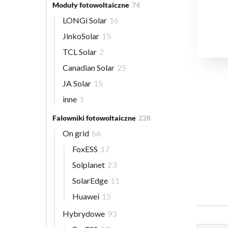
Moduły fotowoltaiczne
74
LONGi Solar
16
JinkoSolar
15
TCL Solar
2
Canadian Solar
25
JA Solar
15
inne
1
Falowniki fotowoltaiczne
228
On grid
66
FoxESS
17
Solplanet
23
SolarEdge
11
Huawei
15
Hybrydowe
93