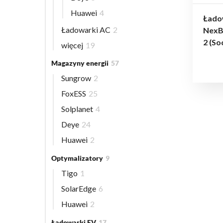
Huawei
4
Łado
Ładowarki AC
2
NexB
2 (So
więcej
19
Magazyny energii
57
Sungrow
2
FoxESS
25
Solplanet
4
Deye
24
Huawei
2
Optymalizatory
9
Tigo
1
SolarEdge
6
Huawei
2
Ładowarki EV
17