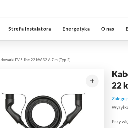
Serwis
Strefa Instalatora
Energetyka
O nas
adowarki EV S-line 22 kW 32 A 7 m (Typ 2)
Kabe
22 k
Zaloguj
Wysyłka:
Przy wię