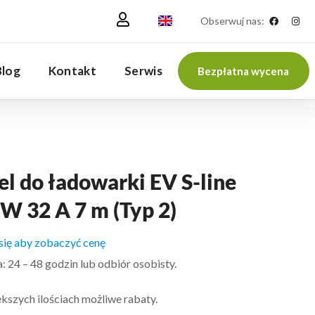
Obserwuj nas:
Blog
Kontakt
Serwis
Bezpłatna wycena
l do ładowarki EV S-line
W 32 A 7 m (Typ 2)
 się aby zobaczyć cenę
 24 – 48 godzin lub odbiór osobisty.
kszych ilościach możliwe rabaty.