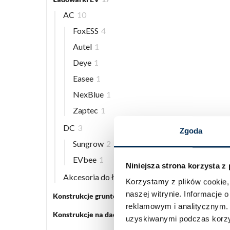
AC
10
FoxESS
4
Autel
1
Deye
1
Easee
1
NexBlue
1
Zaptec
1
DC
3
Zgoda
Sungrow
2
EVbee
1
Niniejsza strona korzysta z
Akcesoria do ładowarek EV
5
Korzystamy z plików cookie, 
naszej witrynie.
Informacje o
Konstrukcje gruntowe
5
reklamowym i analitycznym
Konstrukcje na dach płaski
3
uzyskiwanymi podczas korzys