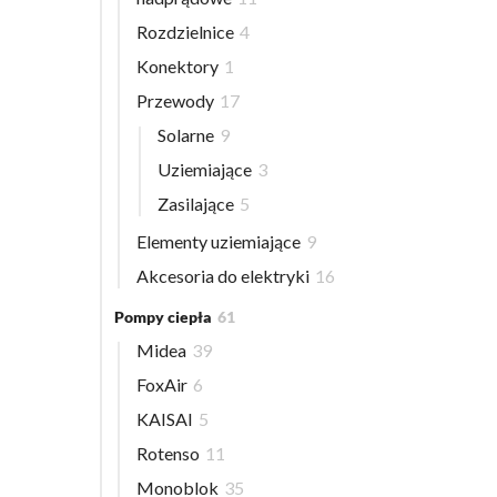
Rozdzielnice
4
Konektory
1
Przewody
17
Solarne
9
Uziemiające
3
Zasilające
5
Elementy uziemiające
9
Akcesoria do elektryki
16
Pompy ciepła
61
Midea
39
FoxAir
6
KAISAI
5
Rotenso
11
Monoblok
35