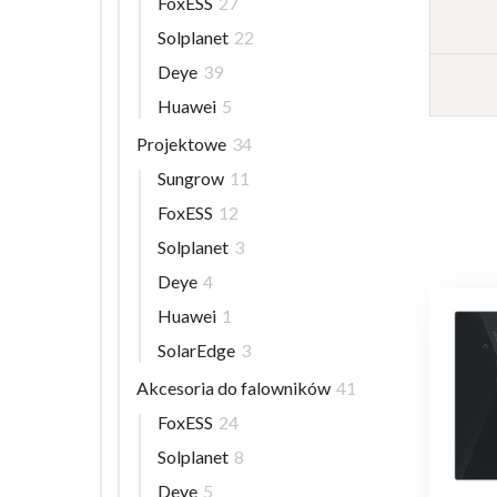
FoxESS
27
Solplanet
22
Deye
39
Huawei
5
Projektowe
34
Sungrow
11
FoxESS
12
Solplanet
3
Deye
4
Huawei
1
SolarEdge
3
Akcesoria do falowników
41
FoxESS
24
Solplanet
8
Deye
5