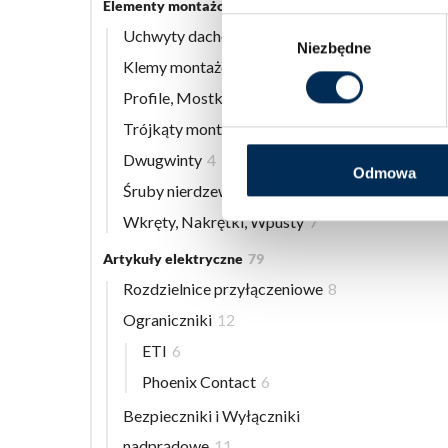
Elementy montażowe
56
Wybór
Uchwyty dachowe
8
Niezbędne
zgody
Klemy montażowe
12
Profile, Mostki
13
Trójkąty montażowe
3
Dwugwinty
4
Odmowa
Śruby nierdzewne
9
Wkręty, Nakrętki, Wpusty
7
Artykuły elektryczne
79
Rozdzielnice przyłączeniowe
8
Ograniczniki
12
ETI
6
Phoenix Contact
6
Bezpieczniki i Wyłączniki
nadprądowe
11