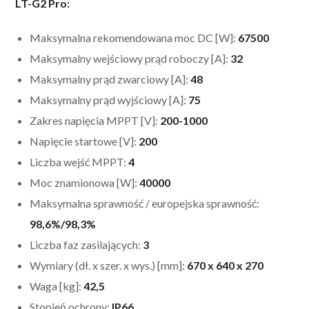
LT-G2 Pro:
Maksymalna rekomendowana moc DC [W]:
67500
Maksymalny wejściowy prąd roboczy [A]:
32
Maksymalny prąd zwarciowy [A]:
48
Maksymalny prąd wyjściowy [A]:
75
Zakres napięcia MPPT [V]:
200-1000
Napięcie startowe [V]:
200
Liczba wejść MPPT:
4
Moc znamionowa [W]:
40000
Maksymalna sprawność / europejska sprawność:
98,6%/98,3%
Liczba faz zasilających:
3
Wymiary (dł. x szer. x wys.) [mm]:
670 x 640 x 270
Waga [kg]:
42,5
Stopień ochrony:
IP66