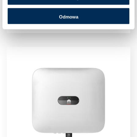
Falownik Inwerter trójfazowy Huawei SUN2000-
12KTL-M5 12 kW
Odmowa