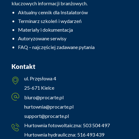
kluczowych informacji branżowych.
Aktualny cennik dla Instalatorów
Terminarz szkoleń i wydarzeń
Materiały i dokumentacja
Autoryzowane serwisy
FAQ – najczęściej zadawane pytania
Kontakt
ul. Przęsłowa 4
25-671 Kielce
biuro@procarte.pl
hurtownia@procarte.pl
support@procarte.pl
Hurtownia fotowoltaiczna:
503 504 497
Hurtownia hydrauliczna:
516 493 439