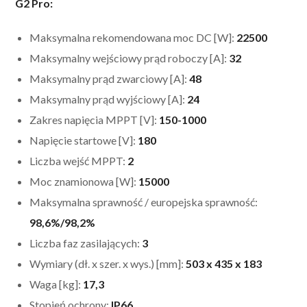
G2 Pro:
Maksymalna rekomendowana moc DC [W]:
22500
Maksymalny wejściowy prąd roboczy [A]:
32
Maksymalny prąd zwarciowy [A]:
48
Maksymalny prąd wyjściowy [A]:
24
Zakres napięcia MPPT [V]:
150-1000
Napięcie startowe [V]:
180
Liczba wejść MPPT:
2
Moc znamionowa [W]:
15000
Maksymalna sprawność / europejska sprawność:
98,6%/98,2%
Liczba faz zasilających:
3
Wymiary (dł. x szer. x wys.) [mm]:
503 x 435 x 183
Waga [kg]:
17,3
Stopień ochrony:
IP66