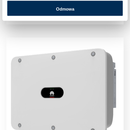
Falownik Inwerter trójfazowy Huawei SUN2000-
15KTL-M5 15 kW
Odmowa