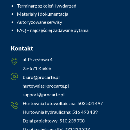
Terminarz szkoleń i wydarzeń
Materiały i dokumentacja
Autoryzowane serwisy
FAQ – najczęściej zadawane pytania
Kontakt
ul. Przęsłowa 4
25-671 Kielce
biuro@procarte.pl
hurtownia@procarte.pl
support@procarte.pl
Hurtownia fotowoltaiczna:
503 504 497
Hurtownia hydrauliczna:
516 493 439
Dział projektowy:
510 239 708
Dział techniczny PV:
732 223 323