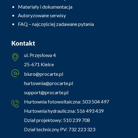
Materiały i dokumentacja
Autoryzowane serwisy
FAQ – najczęściej zadawane pytania
Kontakt
ul. Przęsłowa 4
25-671 Kielce
biuro@procarte.pl
hurtownia@procarte.pl
support@procarte.pl
Hurtownia fotowoltaiczna:
503 504 497
Hurtownia hydrauliczna:
516 493 439
Dział projektowy:
510 239 708
Dział techniczny PV:
732 223 323