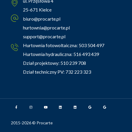
ul. Przęsłowa 4
25-671 Kielce
biuro@procarte.pl
hurtownia@procarte.pl
support@procarte.pl
Hurtownia fotowoltaiczna:
503 504 497
Hurtownia hydrauliczna:
516 493 439
Dział projektowy:
510 239 708
Dział techniczny PV:
732 223 323
2015-2026 © Procarte