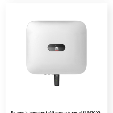
Falownik Inwerter trójfazowy Huawei SUN2000-