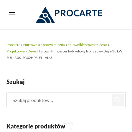
Procarte
»
Hurtownia Fotowoltaiczna
»
Falowniki fotowoltaiczne
»
Projektowe
»
Deye
»
Falownik Inwerter hybrydowy trójfazowy Deye 30 kW
SUN-30K-SG02HP3-EU-AM3
Szukaj
Kategorie produktów