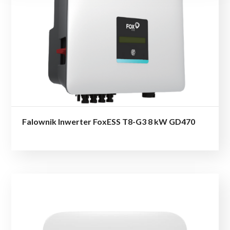
Falownik Inwerter FoxESS T8-G3 8 kW GD470