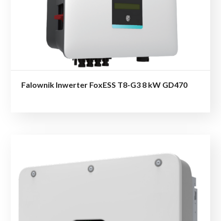
Falownik Inwerter FoxESS T8-G3 8 kW GD470