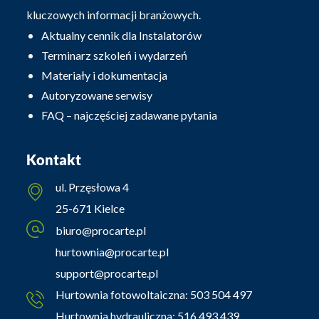
kluczowych informacji branżowych.
Aktualny cennik dla Instalatorów
Terminarz szkoleń i wydarzeń
Materiały i dokumentacja
Autoryzowane serwisy
FAQ – najczęściej zadawane pytania
Kontakt
ul. Przęsłowa 4
25-671 Kielce
biuro@procarte.pl
hurtownia@procarte.pl
support@procarte.pl
Hurtownia fotowoltaiczna:
503 504 497
Hurtownia hydrauliczna:
516 493 439