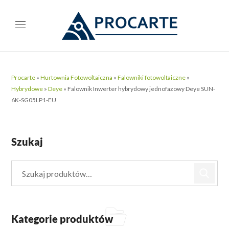
Procarte
»
Hurtownia Fotowoltaiczna
»
Falowniki fotowoltaiczne
»
Hybrydowe
»
Deye
»
Falownik Inwerter hybrydowy jednofazowy Deye SUN-
6K-SG05LP1-EU
Szukaj
Kategorie produktów