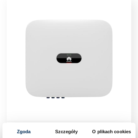
Falownik Inwerter trójfazowy Huawei SUN2000-
Zgoda
Szczegóły
O plikach cookies
15KTL-M5 15 kW