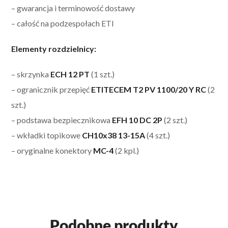
– gwarancja i terminowość dostawy
– całość na podzespołach ETI
Elementy rozdzielnicy:
– skrzynka
ECH 12 PT
(1 szt.)
– ogranicznik przepięć
ETITECEM T2 PV 1100/20 Y RC
(2
szt.)
– podstawa bezpiecznikowa
EFH 10 DC 2P
(2 szt.)
– wkładki topikowe
CH10x38 13-15A
(4 szt.)
– oryginalne konektory
MC-4
(2 kpl.)
Podobne produkty