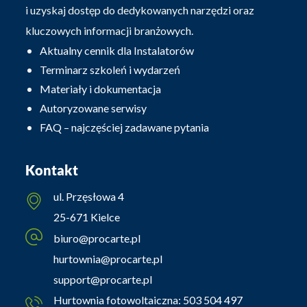
i uzyskaj dostęp do dedykowanych narzędzi oraz
kluczowych informacji branżowych.
Aktualny cennik dla Instalatorów
Terminarz szkoleń i wydarzeń
Materiały i dokumentacja
Autoryzowane serwisy
FAQ – najczęściej zadawane pytania
Kontakt
ul. Przęsłowa 4
25-671 Kielce
biuro@procarte.pl
hurtownia@procarte.pl
support@procarte.pl
Hurtownia fotowoltaiczna:
503 504 497