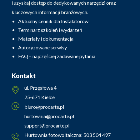
i uzyskaj dostęp do dedykowanych narzędzi oraz
kluczowych informacji branżowych.
Aktualny cennik dla Instalatorów
Terminarz szkoleń i wydarzeń
Materiały i dokumentacja
Autoryzowane serwisy
FAQ – najczęściej zadawane pytania
Kontakt
ul. Przęsłowa 4
25-671 Kielce
biuro@procarte.pl
hurtownia@procarte.pl
support@procarte.pl
Hurtownia fotowoltaiczna:
503 504 497