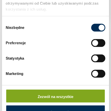
otrzymywanymi od Ciebie lub uzyskiwanymi podczas
10KTL-M1-HC 10 kW
korzystania z ich usług.
Wybór
Niezbędne
zgody
Preferencje
Statystyka
Marketing
Zezwól na wszystkie