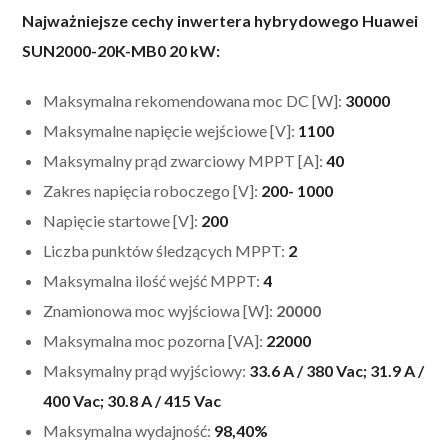
Najważniejsze cechy inwertera hybrydowego Huawei
SUN2000-20K-MB0 20 kW:
Maksymalna rekomendowana moc DC [W]:
30000
Maksymalne napięcie wejściowe [V]:
1100
Maksymalny prąd zwarciowy MPPT [A]:
40
Zakres napięcia roboczego [V]:
200- 1000
Napięcie startowe [V]:
200
Liczba punktów śledzących MPPT:
2
Maksymalna ilość wejść MPPT:
4
Znamionowa moc wyjściowa [W]:
20000
Maksymalna moc pozorna [VA]:
22000
Maksymalny prąd wyjściowy:
33.6 A / 380 Vac; 31.9 A /
400 Vac; 30.8 A / 415 Vac
Maksymalna wydajność:
98,40%