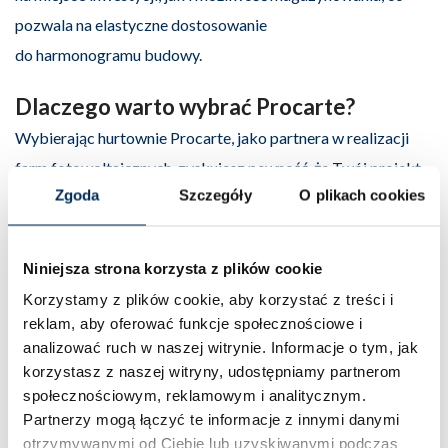
pozwala na elastyczne dostosowanie
do harmonogramu budowy.
Dlaczego warto wybrać Procarte?
Wybierając hurtownie Procarte, jako partnera w realizacji
farm fotowoltaicznych, zyskujesz pewność, że Twój projekt
Zgoda
Szczegóły
O plikach cookies
zostanie zrealizowany z najwyższą starannością. Zwracamy
uwagę na każdy detal – od jakości komponentów,
przez doświadczenie producentów, aż po wytrzymałość
Niniejsza strona korzysta z plików cookie
i niezawodność naszych produktów.
Korzystamy z plików cookie, aby korzystać z treści i
Zaufaj specjalistom, którzy pomogą stworzyć idealny zestaw
reklam, aby oferować funkcje społecznościowe i
komponentów PV, dopasowany do indywidualnych wymagań
analizować ruch w naszej witrynie.
Informacje o tym, jak
korzystasz z naszej witryny, udostępniamy partnerom
Twojego projektu.
społecznościowym, reklamowym i analitycznym.
Partnerzy mogą łączyć te informacje z innymi danymi
Skontaktuj się z naszymi specjalistami
otrzymywanymi od Ciebie lub uzyskiwanymi podczas