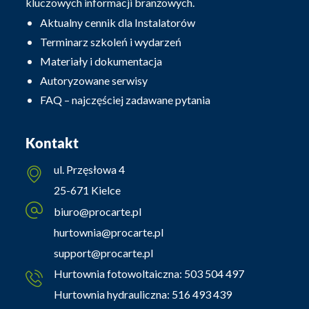
kluczowych informacji branżowych.
Aktualny cennik dla Instalatorów
Terminarz szkoleń i wydarzeń
Materiały i dokumentacja
Autoryzowane serwisy
FAQ – najczęściej zadawane pytania
Kontakt
ul. Przęsłowa 4
25-671 Kielce
biuro@procarte.pl
hurtownia@procarte.pl
support@procarte.pl
Hurtownia fotowoltaiczna:
503 504 497
Hurtownia hydrauliczna:
516 493 439