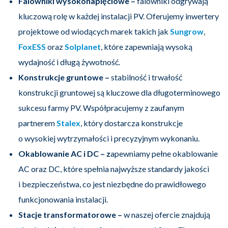
Falowniki wysokonapięciowe –
falowniki odgrywają
kluczową rolę w każdej instalacji PV. Oferujemy inwertery
projektowe od wiodących marek takich jak
Sungrow
,
FoxESS
oraz
Solplanet
, które zapewniają wysoką
wydajność i długą żywotność.
Konstrukcje gruntowe –
stabilność i trwałość
konstrukcji gruntowej
są kluczowe dla długoterminowego
sukcesu farmy PV. Współpracujemy z zaufanym
partnerem
Stalex
, który dostarcza konstrukcje
o wysokiej wytrzymałości i precyzyjnym wykonaniu.
Okablowanie AC i DC – z
apewniamy pełne okablowanie
AC oraz DC, które spełnia najwyższe standardy jakości
i bezpieczeństwa, co jest niezbędne do prawidłowego
funkcjonowania instalacji.
Stacje transformatorowe –
w naszej ofercie znajdują