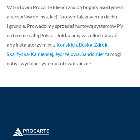
W hurtowni Procarte klienci znajdą bogaty asortyment
akcesoriów do instalacji fotowoltaicznych na dachu
i gruncie. Prowadzimy sprzedaż hurtową systemów PV
na terenie całej Polski. Dokładamy wszelkich starań,
aby instalatorzy m.in. z
Końskich
,
Buska-Zdroju
,
Skarżyska-Kamiennej
,
Jędrzejowa
,
Sandomierza
mogli
nabyć wydajne systemy fotowoltaiczne.