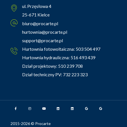
ul. Przęsłowa 4
25-671 Kielce
biuro@procarte.pl
hurtownia@procarte.pl
support@procarte.pl
Hurtownia fotowoltaiczna:
503 504 497
Hurtownia hydrauliczna:
516 493 439
Dział projektowy:
510 239 708
Dział techniczny PV:
732 223 323
2015-2026 © Procarte