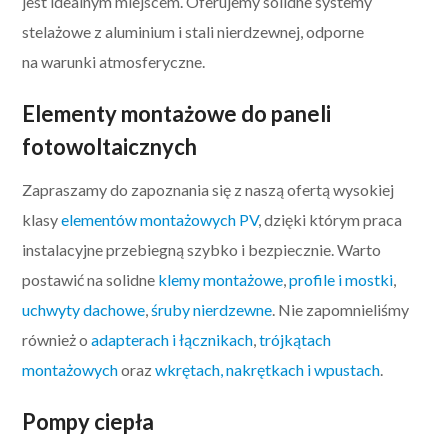
jest idealnym miejscem. Oferujemy solidne systemy
stelażowe z aluminium i stali nierdzewnej, odporne
na warunki atmosferyczne.
Elementy montażowe do paneli
fotowoltaicznych
Zapraszamy do zapoznania się z naszą ofertą wysokiej
klasy
elementów montażowych PV
, dzięki którym praca
instalacyjne przebiegną szybko i bezpiecznie. Warto
postawić na solidne
klemy montażowe
,
profile i mostki
,
uchwyty dachowe
,
śruby nierdzewne
. Nie zapomnieliśmy
również o
adapterach i łącznikach
,
trójkątach
montażowych
oraz
wkrętach, nakrętkach i wpustach
.
Pompy ciepła