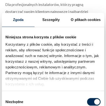
Dla profesjonalnych instalatorów, którzy pragną
dostarczać swoim klientom najnowsze i najbardziej
efektywne rozwiązania w dziedzinie fotowoltaiki, mamy
Zgoda
Szczegóły
O plikach cookies
produkty renomowanych marek takich jak FoxEss, JINKO
czy JA Solar.
Nasze panele charakteryzują się wysoką
Niniejsza strona korzysta z plików cookie
wydajnością i długą żywotnością, co gwarantuje
Korzystamy z plików cookie, aby korzystać z treści i
satysfakcję i korzyści dla końcowych
reklam, aby oferować funkcje społecznościowe i
użytkowników.
W ofercie posiadamy panele najwyższej
analizować ruch w naszej witrynie.
Informacje o tym, jak
jakości, w tym moduł
fotowoltaiczny JA Solar o wydajności
korzystasz z naszej witryny, udostępniamy partnerom
społecznościowym, reklamowym i analitycznym.
410 W
. Oferujemy również
inwertery
Partnerzy mogą łączyć te informacje z innymi danymi
FoxEss
oraz wszystkie kluczowe komponenty
otrzymywanymi od Ciebie lub uzyskiwanymi podczas
do efektywnego montażu na dachu lub konstrukcji
korzystania z ich usług.
gruntowej.
Wybór
Dlaczego warto zamówić
Niezbędne
zgody