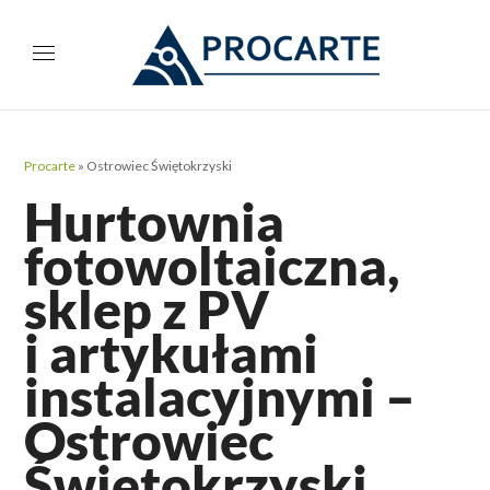
Procarte
»
Ostrowiec Świętokrzyski
Hurtownia
fotowoltaiczna,
sklep z PV
i artykułami
instalacyjnymi –
Ostrowiec
Świętokrzyski