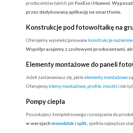
producentów takich jak
FoxEss i Huawei.
Wyposażo
przez dedykowaną aplikację na smartfonie.
Konstrukcje pod fotowoltaikę na gr
Oferujemy wyselekcjonowane
konstrukcje naziemne
Współpracujemy z czołowymi producentami, aby
Elementy montażowe do paneli foto
Jeżeli zastanawiasz się, jakie
elementy montażowe
są
Oferujemy
klemy montażowe
,
profile, mostki
i nie t
Pompy ciepła
Poszukujesz kompleksowego rozwiązania do produkcj
w wersjach
monoblok
i
split
,
spełnia najwyższe st