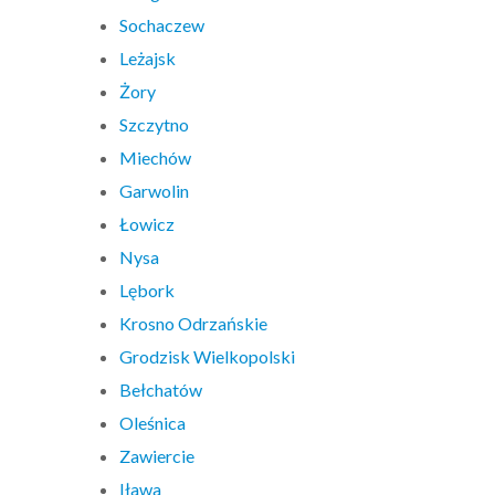
Sochaczew
Leżajsk
Żory
Szczytno
Miechów
Garwolin
Łowicz
Nysa
Lębork
Krosno Odrzańskie
Grodzisk Wielkopolski
Bełchatów
Oleśnica
Zawiercie
Iława