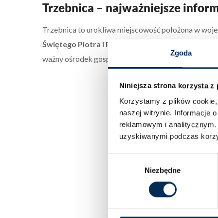
Trzebnica – najważniejsze inform
Trzebnica to urokliwa miejscowość położona w woj
Świętego Piotra i Pawła oraz pięknych okolicznyc
Zgoda
ważny ośrodek gospodarczy i kulturalny, który przy
Niniejsza strona korzysta z
Korzystamy z plików cookie, 
naszej witrynie.
Informacje o
reklamowym i analitycznym
uzyskiwanymi podczas korzys
Wybór
Niezbędne
zgody