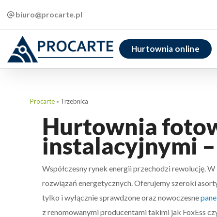
biuro@procarte.pl
Hurtownia online
Procarte
»
Trzebnica
Hurtownia fotowo
instalacyjnymi –
Współczesny rynek energii przechodzi rewolucję. W
rozwiązań energetycznych. Oferujemy szeroki asortym
tylko i wyłącznie sprawdzone oraz nowoczesne
pane
z renomowanymi producentami takimi jak FoxEss czy 