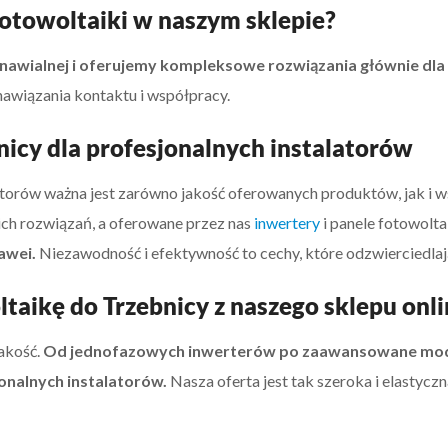
fotowoltaiki w naszym sklepie?
nawialnej i oferujemy kompleksowe rozwiązania głównie dla 
awiązania kontaktu i współpracy.
nicy dla profesjonalnych instalatorów
atorów ważna jest zarówno jakość oferowanych produktów, jak i wsp
h rozwiązań, a oferowane przez nas
inwertery
i panele fotowolt
uawei.
Niezawodność i efektywność to cechy, które odzwierciedlają
aikę do Trzebnicy z naszego sklepu onli
akość.
Od jednofazowych inwerterów po zaawansowane modu
nalnych instalatorów.
Nasza oferta jest tak szeroka i elastycz