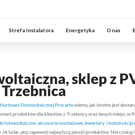
Serwis
Strefa Instalatora
Energetyka
O nas
ltaiczna, sklep z PV
 Trzebnica
Hurtowni Fotowoltaicznej Procarte
wiemy, jak istotne jest dostar
ent produktów dla klientów z Trzebnicy oraz innych miejsc w Pol
le fotowoltaiczne
,
akcesoria montażowe
,
inwertery
i
konstrukcje 
JA Solar, aby zapewnić najwyższą jakość produktów. Nie czekaj i