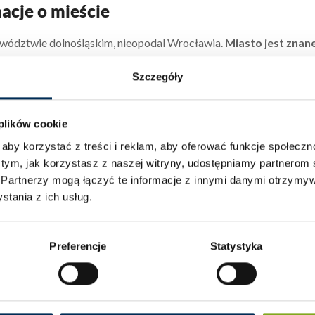
acje o mieście
ewództwie dolnośląskim, nieopodal Wrocławia.
Miasto jest znan
h krajobrazów, co czyni je atrakcyjnym celem dla turystów i 
Szczegóły
ciąga mieszkańców z całego regionu.
 plików cookie
aby korzystać z treści i reklam, aby oferować funkcje społecz
 tym, jak korzystasz z naszej witryny, udostępniamy partnero
.
Partnerzy mogą łączyć te informacje z innymi danymi otrzymyw
tania z ich usług.
Preferencje
Statystyka