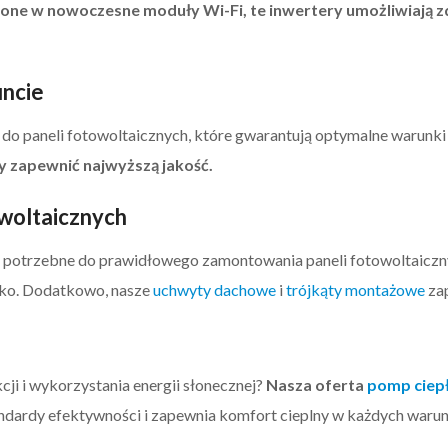
ne w nowoczesne moduły Wi-Fi, te inwertery umożliwiają z
uncie
do paneli fotowoltaicznych, które gwarantują optymalne warunki 
 zapewnić najwyższą jakość.
woltaicznych
 potrzebne do prawidłowego zamontowania paneli fotowoltaicz
ylko. Dodatkowo, nasze
uchwyty dachowe
i
trójkąty montażowe
zap
i i wykorzystania energii słonecznej?
Nasza oferta
pomp ciep
andardy efektywności i zapewnia komfort cieplny w każdych war