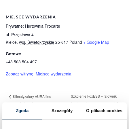
MIEJSCE WYDARZENIA
Prywatne: Hurtownia Procarte
ul. Przęsłowa 4
Kielce
,
woj. Świętokrzyskie
25-617
Poland
+ Google Map
Gotowe
+48 503 504 497
Zobacz witrynę: Miejsce wydarzenia
Szkolenie FoxESS – falowniki
Klimatyzatory AURA line –
prezentacja połączona ze
hybrydowe i magazyny energii
szkoleniem
Zgoda
Szczegóły
O plikach cookies