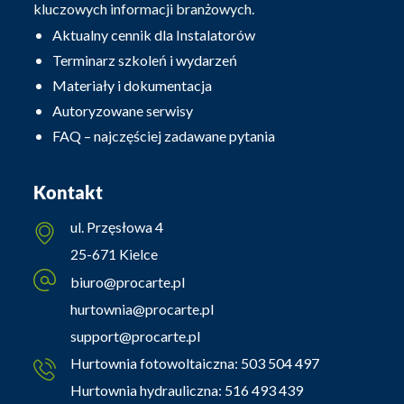
kluczowych informacji branżowych.
Aktualny cennik dla Instalatorów
Terminarz szkoleń i wydarzeń
Materiały i dokumentacja
Autoryzowane serwisy
FAQ – najczęściej zadawane pytania
Kontakt
ul. Przęsłowa 4
25-671 Kielce
biuro@procarte.pl
hurtownia@procarte.pl
support@procarte.pl
Hurtownia fotowoltaiczna:
503 504 497
Hurtownia hydrauliczna:
516 493 439