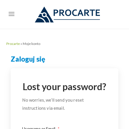
Procarte
»
Moje konto
Zaloguj się
Lost your password?
No worries, we’ll send you reset
instructions via email.
Username or Email
*