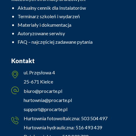
Aktualny cennik dla Instalatorów
Terminarz szkoleń i wydarzeń
Materiały i dokumentacja
Autoryzowane serwisy
FAQ – najczęściej zadawane pytania
Kontakt
ul. Przęsłowa 4
25-671 Kielce
biuro@procarte.pl
hurtownia@procarte.pl
support@procarte.pl
Hurtownia fotowoltaiczna:
503 504 497
Hurtownia hydrauliczna:
516 493 439