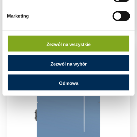
Wysokonapięciowy magazyn energii Solplanet
Ai-HB G2 – moduł bateryjny 2,56 kWh
Marketing
Zezwól na wszystkie
Zezwól na wybór
Odmowa