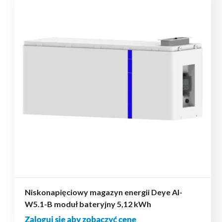
Niskonapięciowy magazyn energii Deye AI-
W5.1-B moduł bateryjny 5,12 kWh
Zaloguj się aby zobaczyć cenę