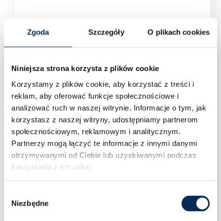
Zgoda
Szczegóły
O plikach cookies
Niniejsza strona korzysta z plików cookie
Korzystamy z plików cookie, aby korzystać z treści i
reklam, aby oferować funkcje społecznościowe i
analizować ruch w naszej witrynie.
Informacje o tym, jak
korzystasz z naszej witryny, udostępniamy partnerom
społecznościowym, reklamowym i analitycznym.
Partnerzy mogą łączyć te informacje z innymi danymi
otrzymywanymi od Ciebie lub uzyskiwanymi podczas
korzystania z ich usług.
Niskonapięciowy magazyn energii Deye AI-
Wybór
W5.1-PDU1-B moduł sterujący z podstawą
Niezbędne
zgody
Zaloguj się aby zobaczyć cenę